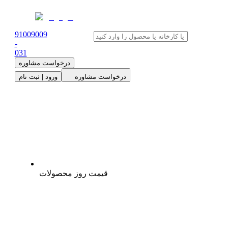
91009009
-
0
31
درخواست مشاوره
درخواست مشاوره
ورود | ثبت نام
قیمت روز محصولات