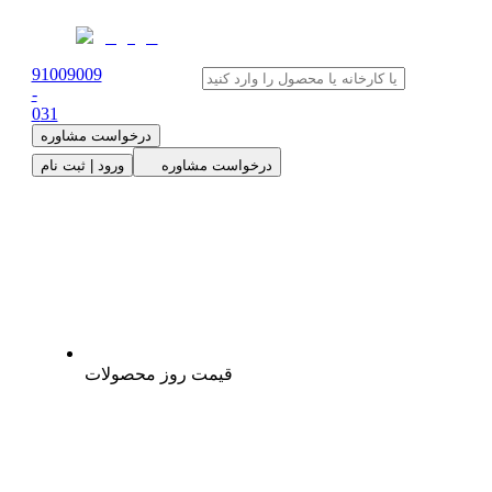
91009009
-
0
31
درخواست مشاوره
درخواست مشاوره
ورود | ثبت نام
قیمت روز محصولات