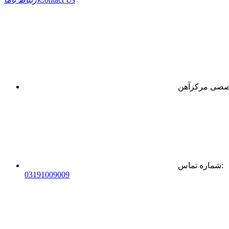
:
شماره تماس
0
31
91009009