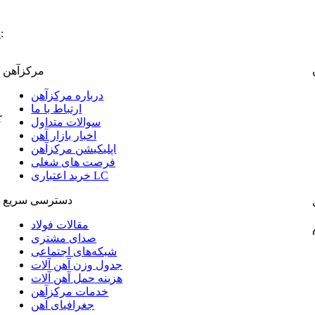
:
پ
مرکزآهن
درباره مرکزآهن
ارتباط با ما
ک
سوالات متداول
اخبار بازار آهن
اپلیکیشن مرکزآهن
فرصت های شغلی
خرید اعتباری LC
دسترسی سریع
مقالات فولاد
صدای مشتری
شبکه‌های اجتماعی
جدول وزن آهن آلات
هزینه حمل آهن آلات
خدمات مرکزآهن
جغرافیای آهن