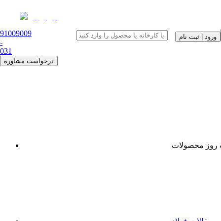
91009009
ورود | ثبت نام
-
0
31
درخواست مشاوره
روز محصولات