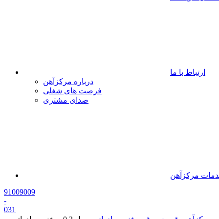
ارتباط با ما
درباره مرکزآهن
فرصت های شغلی
صدای مشتری
مات مرکزآهن
91009009
-
0
31