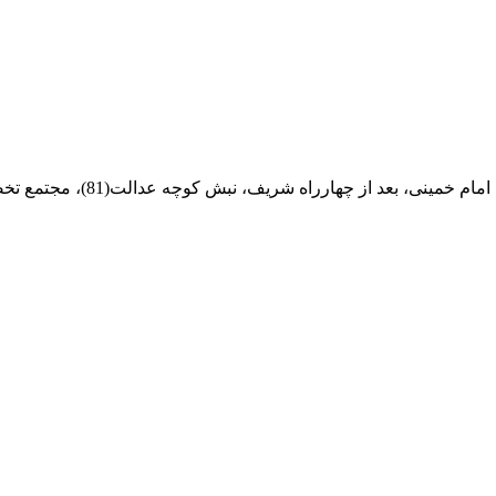
ام خمینی، بعد از چهارراه شریف، نبش کوچه عدالت(81)، مجتمع تخصصی مرکزآهن