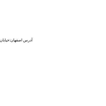
آدرس
اصفهان
:
خیابان ام