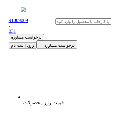
91009009
-
0
31
درخواست مشاوره
درخواست مشاوره
ورود | ثبت نام
قیمت روز محصولات