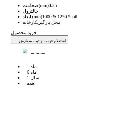
0.25
ضخامت(mm)
حالت
رول
1000 & 1250 *coil
ابعاد (mm)
محل بارگیری
کارخانه
خرید محصول
استعلام قیمت و ثبت سفارش
ماه
1
ماه
6
سال
1
همه