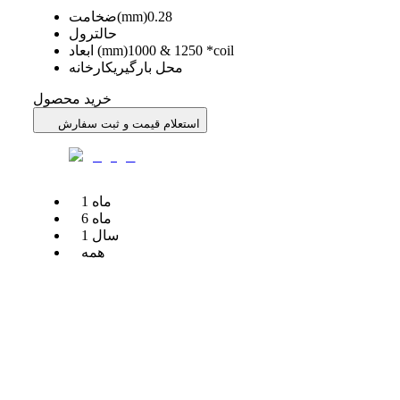
0.28
ضخامت(mm)
حالت
رول
1000 & 1250 *coil
ابعاد (mm)
محل بارگیری
کارخانه
خرید محصول
استعلام قیمت و ثبت سفارش
ماه
1
ماه
6
سال
1
همه