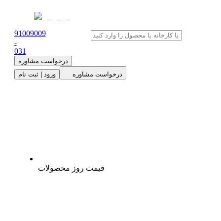
91009009
-
0
31
درخواست مشاوره
درخواست مشاوره
ورود | ثبت نام
قیمت روز محصولات