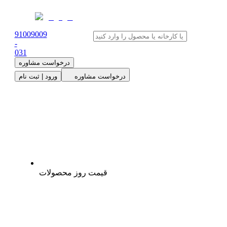
91009009
-
0
31
درخواست مشاوره
درخواست مشاوره
ورود | ثبت نام
قیمت روز محصولات