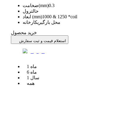
0.3
ضخامت(mm)
حالت
رول
1000 & 1250 *coil
ابعاد (mm)
محل بارگیری
کارخانه
خرید محصول
استعلام قیمت و ثبت سفارش
ماه
1
ماه
6
سال
1
همه