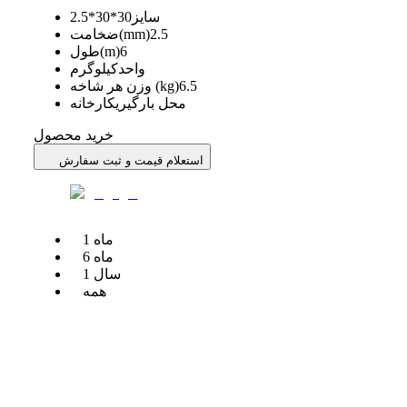
سایز
30*30*2.5
2.5
ضخامت(mm)
6
طول(m)
واحد
کیلوگرم
6.5
وزن هر شاخه (kg)
محل بارگیری
کارخانه
خرید محصول
استعلام قیمت و ثبت سفارش
ماه
1
ماه
6
سال
1
همه