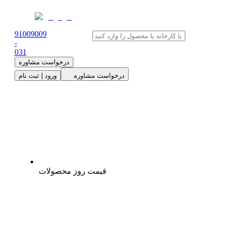
91009009
-
0
31
درخواست مشاوره
درخواست مشاوره
ورود | ثبت نام
قیمت روز محصولات