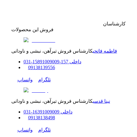
کارشناسان
فروش این محصولات
فاطمه فاتحی
کارشناس فروش تیرآهن، نبشی و ناودانی
داخلی
157-158
91009009
-
31
0
0
9138139556
تلگرام
واتساپ
نینا قدسی
کارشناس فروش تیرآهن، نبشی و ناودانی
داخلی
91009009
163
-
31
0
0
9138138498
تلگرام
واتساپ