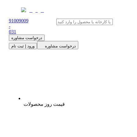
91009009
-
0
31
درخواست مشاوره
درخواست مشاوره
ورود | ثبت نام
قیمت روز محصولات