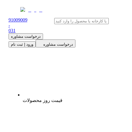
91009009
-
0
31
درخواست مشاوره
درخواست مشاوره
ورود | ثبت نام
قیمت روز محصولات