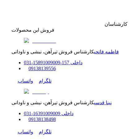
کارشناسان
فروش این محصولات
فاطمه فاتحی
کارشناس فروش تیرآهن، نبشی و ناودانی
داخلی
157-158
91009009
-
31
0
0
9138139556
تلگرام
واتساپ
نینا قدسی
کارشناس فروش تیرآهن، نبشی و ناودانی
داخلی
91009009
163
-
31
0
0
9138138498
تلگرام
واتساپ