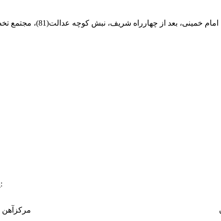
ام خمینی، بعد از چهارراه شریف، نبش کوچه عدالت(81)، مجتمع تخصصی مرکزآهن
:
پ
مرکزآهن