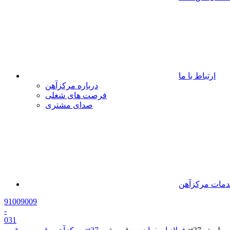
ارتباط با ما
درباره مرکزآهن
فرصت های شغلی
صدای مشتری
مات مرکزآهن
91009009
-
0
31