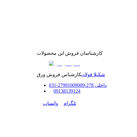
کارشناسان فروش این محصولات
شکیلا فولادی
کارشناس فروش ورق
داخلی
278-279
91009009
-
31
0
0
9138139124
تلگرام
واتساپ