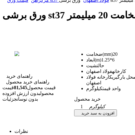
قیمت ورق st37 فولاد اصفهان
مرکزآهن
مت 20 میلیمتر
20
ضخامت(mm)
1.25*6
ابعاد(m)
حالت
شیت
کارخانه
فولاد اصفهان
راهنمای خرید
حل بارگیری
کارخانه فولاد
راهنمای خرید محصول
اصفهان
قیمت محصول
81,545
قیمت
واحد قیمت
کیلوگرم
محصول
بدون ارزش افزوده
خرید محصول
بدون نوسان
جزئیات
کیلوگرم
1
افزودن به سبد خرید
نظرات