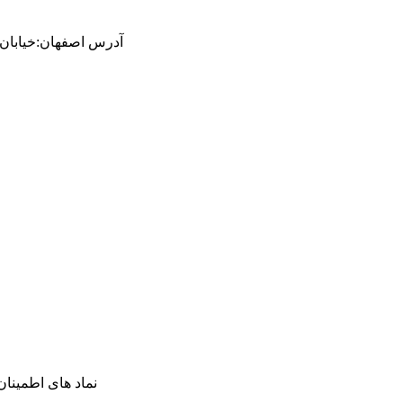
آدرس
اصفهان
:
خیابان ام
نماد های اطمینان