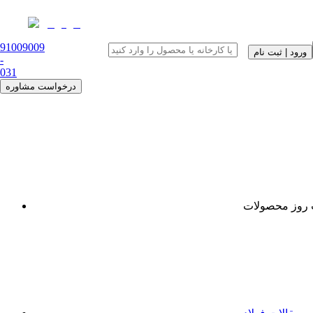
91009009
ورود | ثبت نام
-
0
31
درخواست مشاوره
روز محصولات