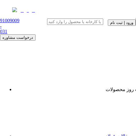
91009009
ورود | ثبت نام
-
0
31
درخواست مشاوره
روز محصولات