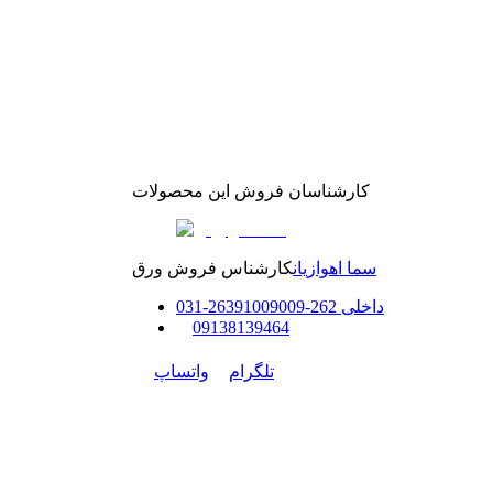
کارشناسان فروش این محصولات
سما اهوازیان
کارشناس فروش ورق
داخلی
262-263
91009009
-
31
0
0
9138139464
تلگرام
واتساپ