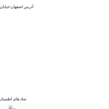
آدرس
اصفهان
:
خیابان ام
نماد های اطمینان