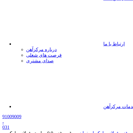
ارتباط با ما
درباره مرکزآهن
فرصت های شغلی
صدای مشتری
مات مرکزآهن
91009009
-
0
31