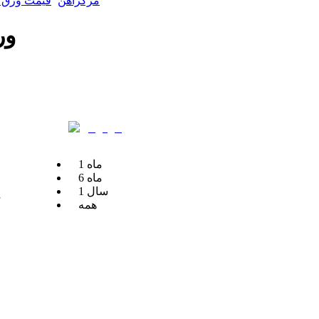
مرکزآهن
قیمت ورق ر
ورق ر
ماه
1
ماه
6
سال
1
م
همه