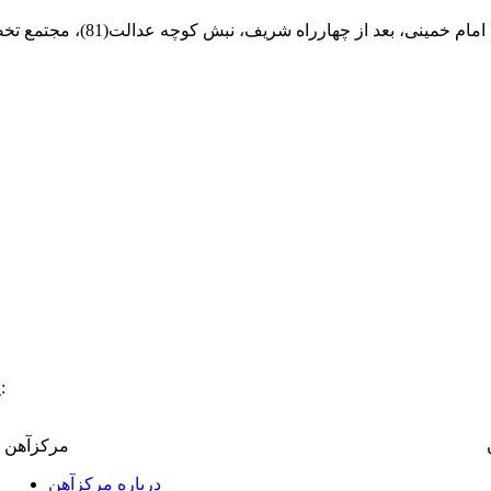
ام خمینی، بعد از چهارراه شریف، نبش کوچه عدالت(81)، مجتمع تخصصی مرکزآهن
:
پ
مرکزآهن
درباره مرکزآهن