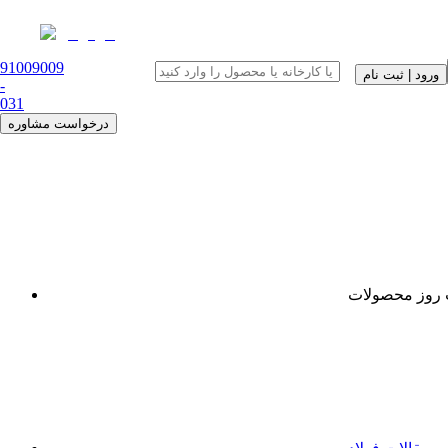
91009009
ورود | ثبت نام
-
0
31
درخواست مشاوره
روز محصولات