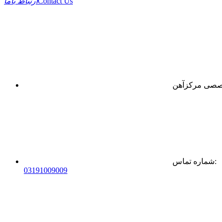
Contact Us
ارتباط باما
:
شماره تماس
0
31
91009009