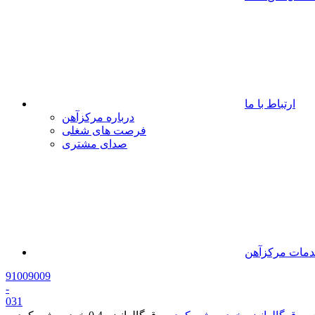
ارتباط با ما
درباره مرکزآهن
فرصت های شغلی
صدای مشتری
مات مرکزآهن
91009009
-
0
31