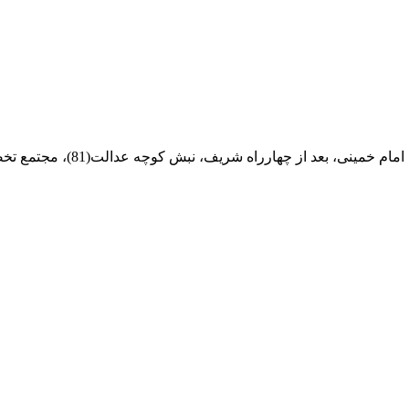
ام خمینی، بعد از چهارراه شریف، نبش کوچه عدالت(81)، مجتمع تخصصی مرکزآهن