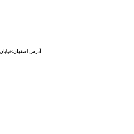
آدرس
اصفهان
:
خیابان ام