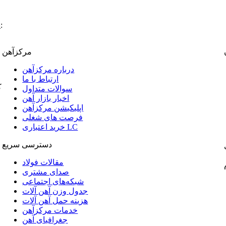
:
پ
مرکزآهن
درباره مرکزآهن
ارتباط با ما
ک
سوالات متداول
اخبار بازار آهن
اپلیکیشن مرکزآهن
فرصت های شغلی
خرید اعتباری LC
دسترسی سریع
مقالات فولاد
صدای مشتری
شبکه‌های اجتماعی
جدول وزن آهن آلات
هزینه حمل آهن آلات
خدمات مرکزآهن
جغرافیای آهن