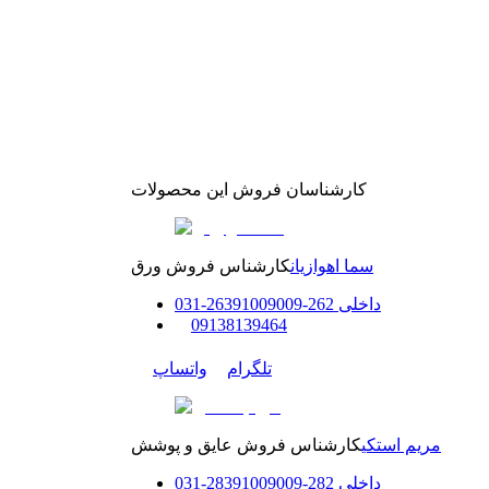
کارشناسان فروش این محصولات
سما اهوازیان
کارشناس فروش ورق
داخلی
262-263
91009009
-
31
0
0
9138139464
تلگرام
واتساپ
مریم استکی
کارشناس فروش عایق و پوشش
داخلی
282-283
91009009
-
31
0