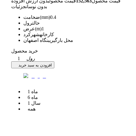
قیمت محصول
152,563
قیمت محصول
بدون ارزش افزوده
بدون نوسان
جزئیات
0.4
ضخامت(mm)
حالت
رول
1
عرض(m)
کارخانه
شهرکرد
محل بارگیری
بنگاه اصفهان
خرید محصول
رول
1
افزودن به سبد خرید
ماه
1
ماه
6
سال
1
همه