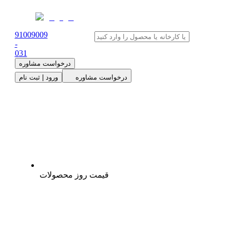
91009009
-
0
31
درخواست مشاوره
درخواست مشاوره
ورود | ثبت نام
قیمت روز محصولات