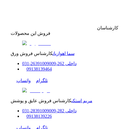
کارشناسان
فروش این محصولات
سما اهوازیان
کارشناس فروش ورق
داخلی
262-263
91009009
-
31
0
0
9138139464
تلگرام
واتساپ
مریم استکی
کارشناس فروش عایق و پوشش
داخلی
282-283
91009009
-
31
0
0
9138139226
تلگرام
واتساپ