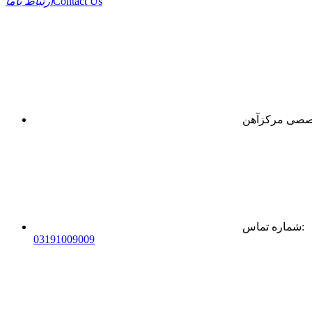
Contact Us
ارتباط باما
:
شماره تماس
0
31
91009009