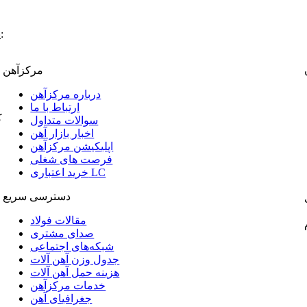
:
پ
مرکزآهن
درباره مرکزآهن
ارتباط با ما
ک
سوالات متداول
اخبار بازار آهن
اپلیکیشن مرکزآهن
فرصت های شغلی
خرید اعتباری LC
دسترسی سریع
مقالات فولاد
صدای مشتری
شبکه‌های اجتماعی
جدول وزن آهن آلات
هزینه حمل آهن آلات
خدمات مرکزآهن
جغرافیای آهن