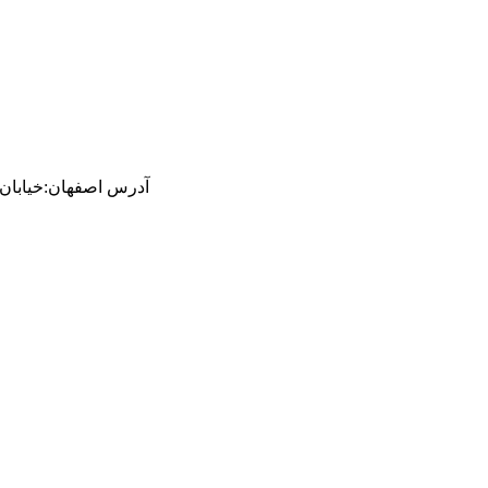
آدرس
اصفهان
:
خیابان ام