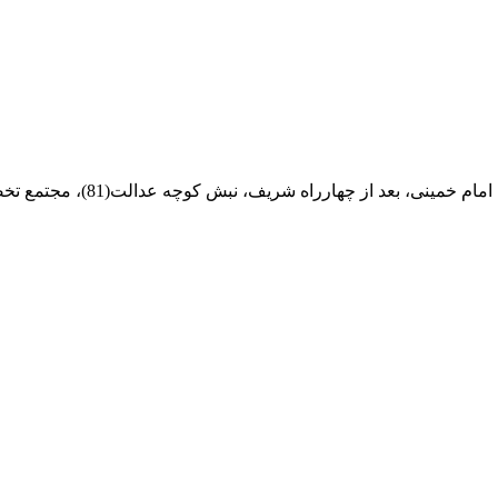
ام خمینی، بعد از چهارراه شریف، نبش کوچه عدالت(81)، مجتمع تخصصی مرکزآهن