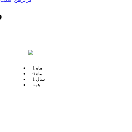
مرکزآهن
قیمت و
و
ماه
1
ماه
6
سال
1
همه