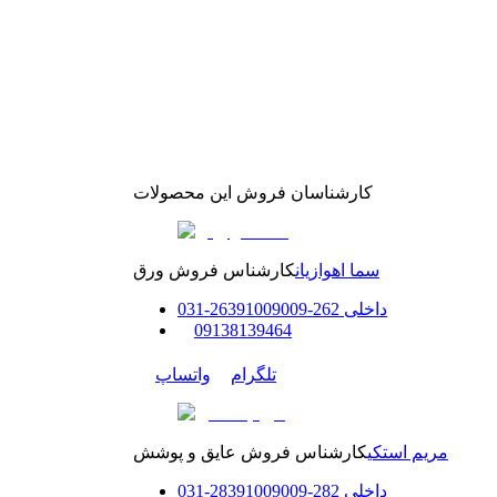
کارشناسان فروش این محصولات
سما اهوازیان
کارشناس فروش ورق
داخلی
262-263
91009009
-
31
0
0
9138139464
تلگرام
واتساپ
مریم استکی
کارشناس فروش عایق و پوشش
داخلی
282-283
91009009
-
31
0