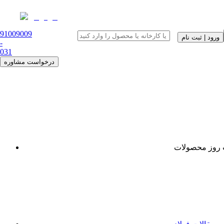
91009009
ورود | ثبت نام
-
0
31
درخواست مشاوره
روز محصولات