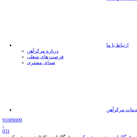
ارتباط با ما
درباره مرکزآهن
فرصت های شغلی
صدای مشتری
مات مرکزآهن
91009009
-
0
31