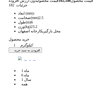
قیمت محصول
102,546
قیمت محصول
بدون ارزش افزوده
جزئیات
182
-
ابعاد (mm)
2.5
ضخامت(mm)
6
طول(m)
23.2
وزن(kg)
محل بارگیری
کارخانه اصفهان
خرید محصول
کیلوگرم
1
افزودن به سبد خرید
ماه
1
ماه
6
سال
1
همه