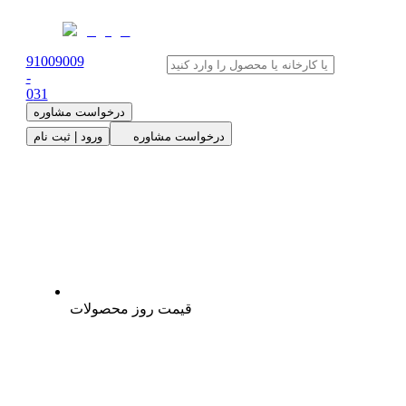
91009009
-
0
31
درخواست مشاوره
درخواست مشاوره
ورود | ثبت نام
قیمت روز محصولات