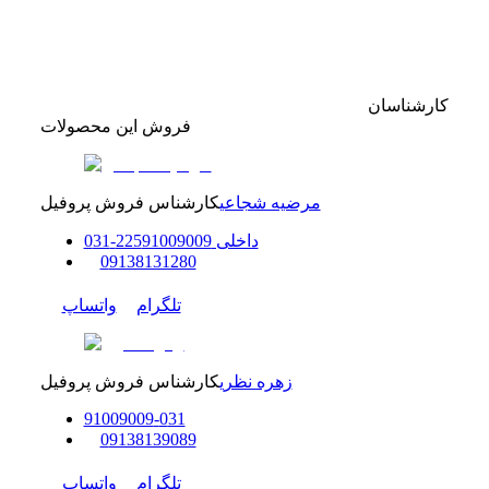
کارشناسان
فروش این محصولات
مرضیه شجاعی
کارشناس فروش پروفیل
داخلی
91009009
225
-
31
0
0
9138131280
تلگرام
واتساپ
زهره نظری
کارشناس فروش پروفیل
91009009
-
0
31
0
9138139089
تلگرام
واتساپ