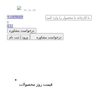
91009009
-
0
31
درخواست مشاوره
درخواست مشاوره
ورود | ثبت نام
قیمت روز محصولات