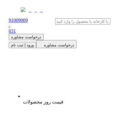
91009009
-
0
31
درخواست مشاوره
درخواست مشاوره
ورود | ثبت نام
قیمت روز محصولات