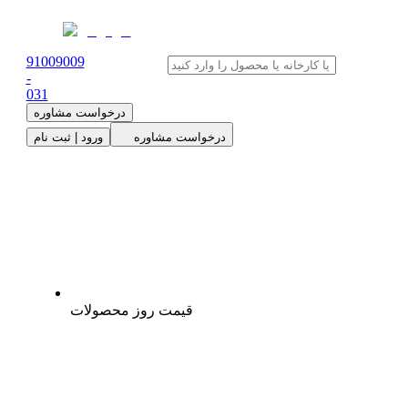
91009009
-
0
31
درخواست مشاوره
درخواست مشاوره
ورود | ثبت نام
قیمت روز محصولات