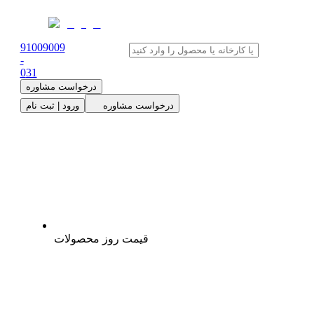
91009009
-
0
31
درخواست مشاوره
درخواست مشاوره
ورود | ثبت نام
قیمت روز محصولات