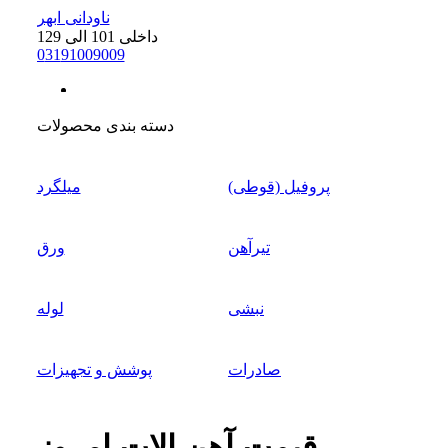
ناودانی ابهر
داخلی 101 الی 129
0
31
91009009
سایز
:
24 سبک
دسته بندی محصولات
بارگیری
:
از کارخانه
قیمت
:
زیر قیمت کارخانه
پروفیل (قوطی)
میلگرد
تحویل
:
فوری
تیرآهن
ورق
نبشی
لوله
صادرات
پوشش و تجهیزات
قیمت آهن الات امروز