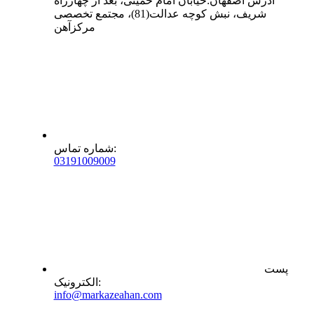
آدرس
اصفهان
:
خیابان امام خمینی، بعد از چهارراه
شریف، نبش کوچه عدالت(81)، مجتمع تخصصی
مرکزآهن
:
شماره تماس
0
31
91009009
پست
:
الکترونیک
info@markazeahan.com