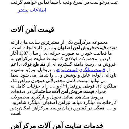
ثبت درخواست در اسرع وقت با شما تماس خواهیم گرفت.
اطلاعات بیشتر
قیمت آهن آلات
مجموعه مرکزآهن یکی از معتبرترین سایت‌ های ارائه
دهنده
قیمت فروش آهن اصفهان
و سایر کارخانجات است.
ما فعالیت خود را به صورت حرفه‌ ای از سال 1387 آغاز
کردیم. محصولات فولادی که توسط
سایت مرکزآهن
به
فروش می‌ رسد، دامنه گسترده‌ ای از مقاطع فولادی اعم
از
قیمت میلگرد
،
قیمت تیرآهن
، پروفیل، ورق، نبشی و
ناودانی، لوله، عایق و پوشش و … را شامل می‌ شود. شما
می‌ توانید لیست کامل محصولاتی همچون تیرآهن 14،
میلگرد ۱۶، قوطی پروفیل 4*4 و …. را با جزئیات کامل به
همراه
قیمت فروش
آ
هن آلات ساختمانی
در صفحات
مربوط مشاهده نمائید. تحویل و بارگیری محصولات
کارخانجات میلگرد میانه، تیرآهن اصفهان، میلگرد شاهرود
و …. همگی در کمترین زمان توسط مرکزآهن امکان پذیر
است.
خدمات سایت آهن
آ
لات مرکزآهن