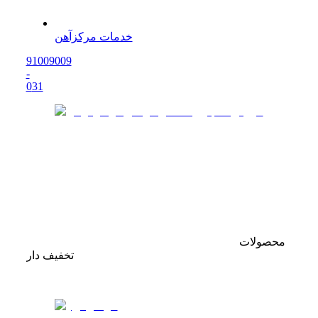
خدمات مرکزآهن
91009009
-
0
31
محصولات
تخفیف دار