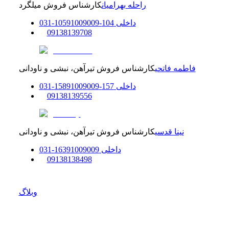
راحله بهرامیان
کارشناس فروش میلگرد
داخلی
104-105
91009009
-
31
0
0
9138139708
فاطمه فاتحی
کارشناس فروش تیرآهن، نبشی و ناودانی
داخلی
157-158
91009009
-
31
0
0
9138139556
نینا قدسی
کارشناس فروش تیرآهن، نبشی و ناودانی
داخلی
91009009
163
-
31
0
0
9138138498
وبلاگ