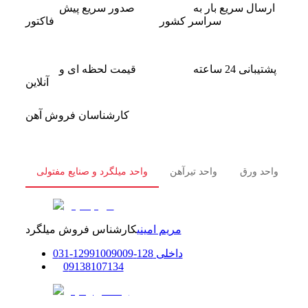
ارسال سریع بار به
صدور سریع پیش
سراسر کشور
فاکتور
پشتیبانی 24 ساعته
قیمت لحظه ای و
آنلاین
کارشناسان فروش آهن
ل
واحد ورق
واحد تیرآهن
واحد میلگرد و صنایع مفتولی
مریم امینی
کارشناس فروش میلگرد
داخلی
128-129
91009009
-
31
0
0
9138107134