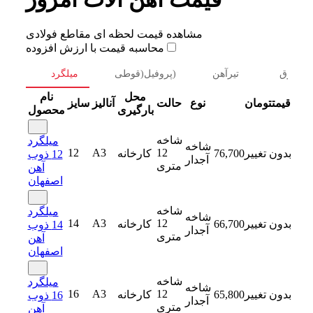
مشاهده قیمت لحظه ای مقاطع فولادی
محاسبه قیمت با ارزش افزوده
ورق
تیرآهن
پروفیل(قوطی)
میلگرد
محل
نام
قیمت
تومان
نوع
حالت
آنالیز
سایز
بارگیری
محصول
شاخه
میلگرد
شاخه
12
A3
12
بدون تغییر
76,700
کارخانه
12 ذوب
آجدار
متری
آهن
اصفهان
شاخه
میلگرد
شاخه
14
A3
12
بدون تغییر
66,700
کارخانه
14 ذوب
آجدار
متری
آهن
اصفهان
شاخه
میلگرد
شاخه
16
A3
12
بدون تغییر
65,800
کارخانه
16 ذوب
آجدار
متری
آهن