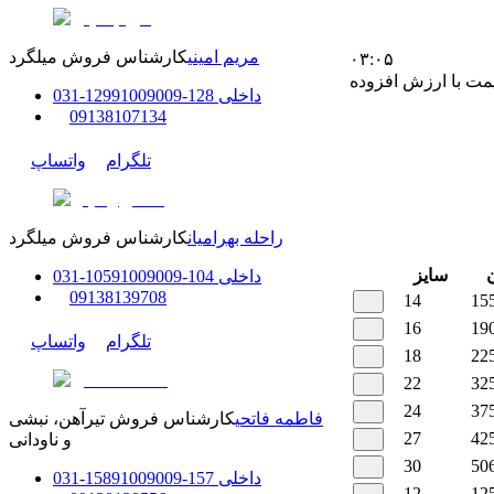
مریم امینی
کارشناس فروش میلگرد
۰۳:۰۵
مت با ارزش افزوده
داخلی
128-129
91009009
-
31
0
0
9138107134
تلگرام
واتساپ
راحله بهرامیان
کارشناس فروش میلگرد
سایز
داخلی
104-105
91009009
-
31
0
0
9138139708
14
15
16
19
تلگرام
واتساپ
18
22
22
32
24
37
فاطمه فاتحی
کارشناس فروش تیرآهن، نبشی
27
42
و ناودانی
30
50
داخلی
157-158
91009009
-
31
0
12
12