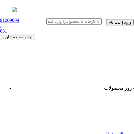
91009009
ورود | ثبت نام
-
0
31
درخواست مشاوره
روز محصولات