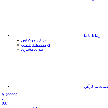
ارتباط با ما
درباره مرکزآهن
فرصت های شغلی
صدای مشتری
مات مرکزآهن
91009009
-
0
31