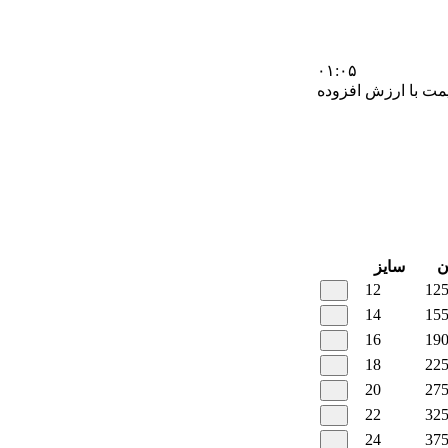
۰۱:۰۵
مت با ارزش افزوده
سایز
12
12
14
15
16
19
18
22
20
27
22
32
24
37