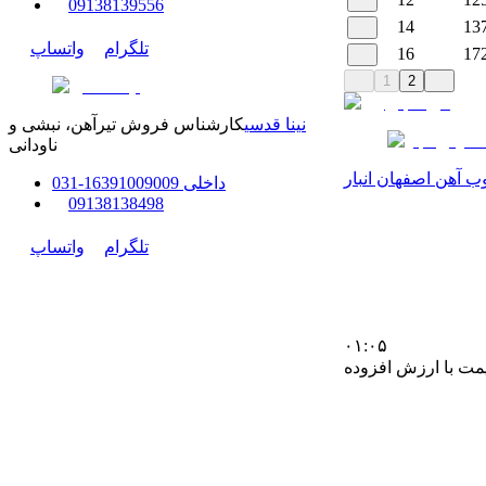
0
9138139556
14
13
تلگرام
واتساپ
16
17
1
2
نینا قدسی
کارشناس فروش تیرآهن، نبشی و
ناودانی
ب آهن اصفهان انبار
داخلی
91009009
163
-
31
0
0
9138138498
تلگرام
واتساپ
۰۱:۰۵
مت با ارزش افزوده