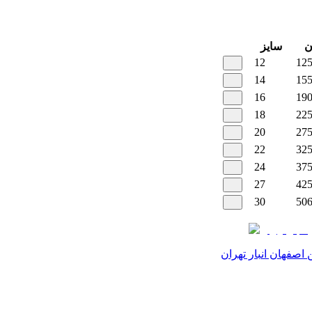
سایز
12
12
14
15
16
19
18
22
20
27
22
32
24
37
27
42
30
50
اصفهان انبار تهران