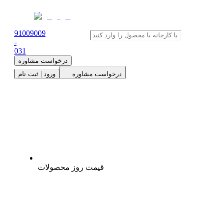
91009009
-
0
31
درخواست مشاوره
درخواست مشاوره
ورود | ثبت نام
قیمت روز محصولات