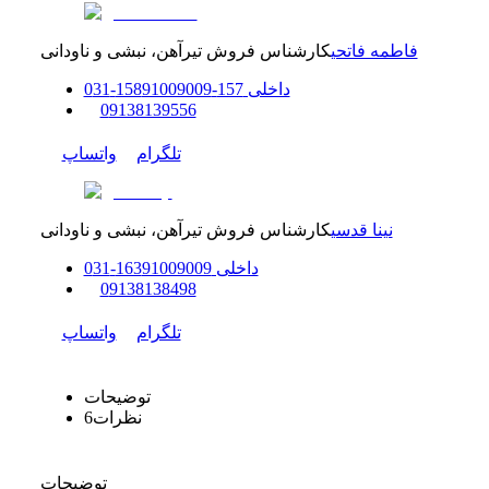
فاطمه فاتحی
کارشناس فروش تیرآهن، نبشی و ناودانی
داخلی
157-158
91009009
-
31
0
0
9138139556
تلگرام
واتساپ
نینا قدسی
کارشناس فروش تیرآهن، نبشی و ناودانی
داخلی
91009009
163
-
31
0
0
9138138498
تلگرام
واتساپ
توضیحات
نظرات
6
توضیحات