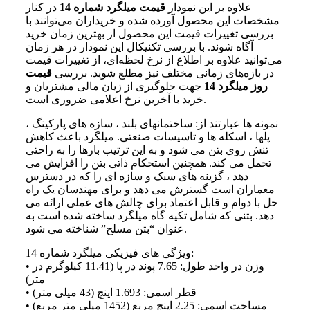
علاوه بر این نمودار
قیمت میلگرد شماره 14
در کنار
مشخصات این محصول آورده شده و خریداران می‌توانند با
بررسی تغییرات قیمت این محصول از بهترین زمان خرید
آگاه شوند. با بررسی تکنیکال این نمودار در هر زمان
می‌توانید علاوه بر اطلاع از نرخ لحظه‌ای، از تغییرات قیمت
در بازه‌های زمانی مختلف نیز مطلع شوید. بررسی
قیمت
روز میلگرد 14
جهت جلوگیری از زیان مالی مشتریان و
خرید با آخرین نرخ اعلامی ضروری است.
نمونه ها عبارتند از: ساختمانهای بلند ، سازه های پارکینگ ،
پلها ، اسکله ها و تاسیسات صنعتی. میلگرد باعث کاهش
تنش روی بتن می شود و به این ترتیب بارها را به راحتی
تحمل می کند. همچنین استحکام ذاتی بتن را افزایش می
دهد ، گزینه های سبک و سازه ای را که در دسترس
معماران است گسترش می دهد و برای مهندسان یک راه
حل با دوام و قابل اعتماد برای چالش های عملی ارائه می
دهد. بتنی که شامل تکیه گاه میلگرد ساخته شده است به
عنوان “بتن مسلح” شناخته می شود.
ویژگی های فیزیکی میلگرد شماره 14:
• وزن در واحد طول: 7.65 پوند در پا (11.41 کیلوگرم در
متر)
• قطر اسمی: 1.693 اینچ (43 میلی متر)
• مساحت اسمی: 2.25 اینچ مربع (1452 میلی متر مربع)