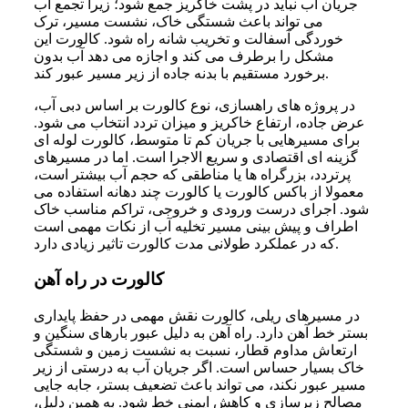
جریان آب نباید در پشت خاکریز جمع شود؛ زیرا تجمع آب
می تواند باعث شستگی خاک، نشست مسیر، ترک
خوردگی آسفالت و تخریب شانه راه شود. کالورت این
مشکل را برطرف می کند و اجازه می دهد آب بدون
برخورد مستقیم با بدنه جاده از زیر مسیر عبور کند.
در پروژه های راهسازی، نوع کالورت بر اساس دبی آب،
عرض جاده، ارتفاع خاکریز و میزان تردد انتخاب می شود.
برای مسیرهایی با جریان کم تا متوسط، کالورت لوله ای
گزینه ای اقتصادی و سریع الاجرا است. اما در مسیرهای
پرتردد، بزرگراه ها یا مناطقی که حجم آب بیشتر است،
معمولا از باکس کالورت یا کالورت چند دهانه استفاده می
شود. اجرای درست ورودی و خروجی، تراکم مناسب خاک
اطراف و پیش بینی مسیر تخلیه آب از نکات مهمی است
که در عملکرد طولانی مدت کالورت تاثیر زیادی دارد.
کالورت در راه آهن
در مسیرهای ریلی، کالورت نقش مهمی در حفظ پایداری
بستر خط آهن دارد. راه آهن به دلیل عبور بارهای سنگین و
ارتعاش مداوم قطار، نسبت به نشست زمین و شستگی
خاک بسیار حساس است. اگر جریان آب به درستی از زیر
مسیر عبور نکند، می تواند باعث تضعیف بستر، جابه جایی
مصالح زیرسازی و کاهش ایمنی خط شود. به همین دلیل،