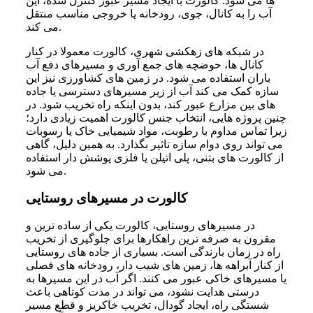
ها می شود. کالورت با ایجاد مسیر عبور کنترل شده، این
آب را به کانال، جوی، رودخانه یا خروجی مناسب منتقل
می کند.
در شبکه های زهکشی شهری، کالورت معمولا در کنار
کانال ها، حوضچه های جمع آوری و مسیرهای دفع آب
باران استفاده می شود. در زمین های کشاورزی نیز این
سازه کمک می کند آب از زیر مسیرهای دسترسی یا جاده
های بین مزارع عبور کند، بدون اینکه راه تخریب شود. در
چنین پروژه هایی، انتخاب جنس کالورت اهمیت زیادی دارد؛
زیرا تماس مداوم با رطوبت، مواد شیمیایی خاک یا رسوبات
می تواند روی دوام سازه تاثیر بگذارد. به همین دلیل، گاهی
از کالورت های بتنی، پلی اتیلن یا فلزی پوشش دار استفاده
می شود.
کالورت در مسیرهای روستایی
در مسیرهای روستایی، کالورت یکی از ساده ترین و
مقرون به صرفه ترین راهکارها برای جلوگیری از تخریب
راه در زمان بارندگی است. بسیاری از جاده های روستایی
از کنار آبراهه ها، زمین های شیب دار، رودخانه های فصلی
یا مسیرهای خاکی عبور می کنند. اگر آب در این مسیرها به
درستی هدایت نشود، می تواند در مدت کوتاهی باعث
شستگی راه، ایجاد گودال، تخریب خاکریز و قطع مسیر