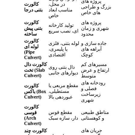
پروژه های
در محل،
کالورت
بزرگ و طراحی
مناسب ابعاد
بتنی درجا
های خاص
خاص
پروژه های
کالورت
تولید کارخانه
شهری و زمان
بتنی پیش
ای، نصب سریع
محدود
ساخته
کالورت
جاده سازی و
لوله بتنی، فلزی
لوله ای
آبراهه های
یا پلیمری،
(Pipe
کوچک
اقتصادی
Culvert)
مسیرهای کم
کالورت دال
دال بتنی روی
ارتفاع و عرض
تخت (Slab
دیوارهای جانبی
Culvert)
متوسط
رودخانه های
مقطع مربعی یا
کالورت
فصلی و
مستطیلی،
باکس (Box
زیرساخت
عبوردهی بالا
Culvert)
شهری
کالورت
مناطق طبیعی
مقطع قوس
قوسی
و کوهستانی
دار، سازه سبک
(Arch
Culvert)
جریان های
کالورت چند