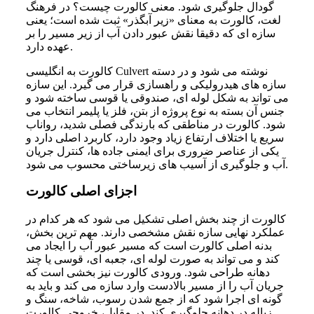
گودال جلوگیری شود. معنی کالورت چیست؟ در فرهنگ
لغت، کالورت به معنای «زیر آبگذر» ثبت شده است؛ یعنی
سازه ای که دقیقا نقش عبور دادن آب از زیر مسیر را بر
عهده دارد.
کالورت به انگلیسی Culvert نوشته می شود و در دسته
سازه های هیدرولیکی و راهسازی قرار می گیرد. این سازه
می تواند به شکل لوله ای، صندوقی یا قوسی ساخته شود و
جنس آن بسته به نوع پروژه از بتن، فلز یا پلیمر انتخاب می
شود. کالورت در مناطقی که بارندگی فصلی شدید، رواناب
سریع یا اختلاف ارتفاع زیاد وجود دارد، کاربرد اصلی دارد و
یکی از عناصر ضروری برای ایمنی جاده ها، کنترل جریان
آب و جلوگیری از آسیب های زیرساختی محسوب می شود.
اجزای اصلی کالورت
کالورت از چند بخش اصلی تشکیل می شود که هر کدام در
عملکرد نهایی سازه نقش مشخصی دارند. مهم ترین بخش،
بدنه اصلی کالورت است که مسیر عبور آب را ایجاد می
کند و می تواند به صورت لوله ای، جعبه ای، قوسی یا چند
دهانه طراحی شود. ورودی کالورت نیز بخشی است که
جریان آب را از مسیر بالادست وارد سازه می کند و باید به
گونه ای اجرا شود که از جمع شدن رسوب، شاخه، سنگ و
زباله در دهانه جلوگیری کند. در مقابل، خروجی کالورت