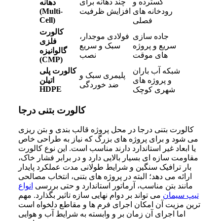
گسترده و
چند دهانه برای
دهانه
رودخانه های
افزایش ظرفیت
(Multi-
Cell)
فصلی
کالورت
جاده سازی
فولادی موجدار،
فلزی
سریع و پروژه
سبک و سریع
گالوانیزه
های موقت
نصب
(CMP)
شبکه آب باران
کالورت پلی
پلیمری سبک و
و پروژه های
اتیلن
ضد خوردگی
HDPE
شهری کوچک
کالورت بتنی درجا
کالورت بتنی درجا در محل پروژه قالب بندی و بتن ریزی
می شود و برای پروژه های بزرگ که نیاز به طراحی خاص
یا ابعاد غیر استاندارد دارند مناسب است. این نوع کالورت
مقاومت سازه ای بسیار بالایی دارد و در برابر فشار خاک،
بار ترافیک سنگین و شرایط طولانی مدت عملکرد پایدار
ارائه می دهد؛ البته در پروژه های بتنی، انتخاب مصالحی
مانند بتن مناسب، آرماتور استاندارد و حتی بررسی
انواع
تیپ سیمان
می تواند بر دوام نهایی سازه تاثیر بگذارد. مهم
ترین مزیت آن امکان اجرای فرم ها و مقاطع دلخواه است
اما اجرای آن زمان بر و وابسته به شرایط آب و هوایی