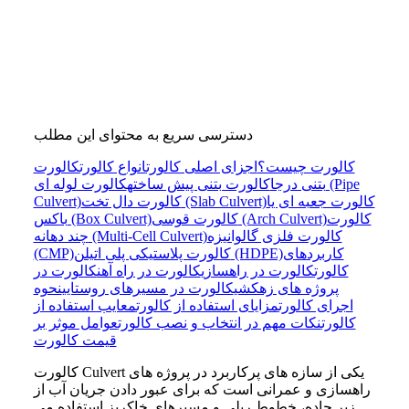
دسترسی سریع به محتوای این مطلب
کالورت چیست؟
اجزای اصلی کالورت
انواع کالورت
کالورت
بتنی درجا
کالورت بتنی پیش ساخته
کالورت لوله ای (Pipe
کالورت جعبه ای یا
کالورت دال تخت (Slab Culvert)
Culvert)
کالورت
کالورت قوسی (Arch Culvert)
باکس (Box Culvert)
کالورت فلزی گالوانیزه
چند دهانه (Multi-Cell Culvert)
کاربردهای
کالورت پلاستیکی پلی اتیلن (HDPE)
(CMP)
کالورت
کالورت در راهسازی
کالورت در راه آهن
کالورت در
پروژه های زهکشی
کالورت در مسیرهای روستایی
نحوه
اجرای کالورت
مزایای استفاده از کالورت
معایب استفاده از
کالورت
نکات مهم در انتخاب و نصب کالورت
عوامل موثر بر
قیمت کالورت
کالورت Culvert یکی از سازه های پرکاربرد در پروژه های
راهسازی و عمرانی است که برای عبور دادن جریان آب از
زیر جاده، خطوط ریلی و مسیرهای خاکریز استفاده می