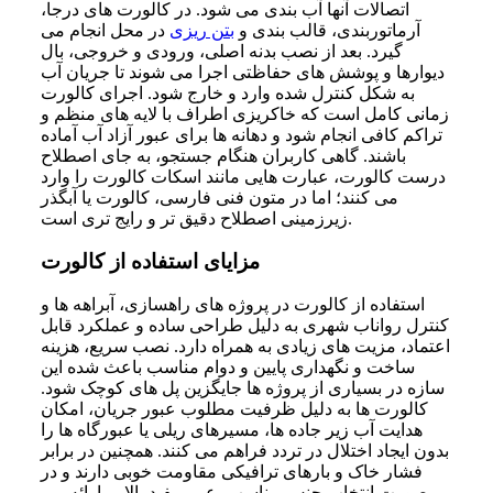
اتصالات آنها آب بندی می شود. در کالورت های درجا،
آرماتوربندی، قالب بندی و
بتن ریزی
در محل انجام می
گیرد. بعد از نصب بدنه اصلی، ورودی و خروجی، بال
دیوارها و پوشش های حفاظتی اجرا می شوند تا جریان آب
به شکل کنترل شده وارد و خارج شود. اجرای کالورت
زمانی کامل است که خاکریزی اطراف با لایه های منظم و
تراکم کافی انجام شود و دهانه ها برای عبور آزاد آب آماده
باشند. گاهی کاربران هنگام جستجو، به جای اصطلاح
درست کالورت، عبارت هایی مانند اسکات کالورت را وارد
می کنند؛ اما در متون فنی فارسی، کالورت یا آبگذر
زیرزمینی اصطلاح دقیق تر و رایج تری است.
مزایای استفاده از کالورت
استفاده از کالورت در پروژه های راهسازی، آبراهه ها و
کنترل رواناب شهری به دلیل طراحی ساده و عملکرد قابل
اعتماد، مزیت های زیادی به همراه دارد. نصب سریع، هزینه
ساخت و نگهداری پایین و دوام مناسب باعث شده این
سازه در بسیاری از پروژه ها جایگزین پل های کوچک شود.
کالورت ها به دلیل ظرفیت مطلوب عبور جریان، امکان
هدایت آب زیر جاده ها، مسیرهای ریلی یا عبورگاه ها را
بدون ایجاد اختلال در تردد فراهم می کنند. همچنین در برابر
فشار خاک و بارهای ترافیکی مقاومت خوبی دارند و در
صورت انتخاب جنس مناسب، عمر مفید بالایی ارائه می