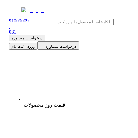
91009009
-
0
31
درخواست مشاوره
درخواست مشاوره
ورود | ثبت نام
قیمت روز محصولات