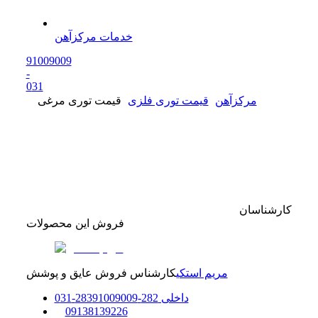
خدمات مرکزآهن
91009009
-
0
31
مرکزآهن
قیمت توری فلزی
قیمت توری مرغی
کارشناسان
فروش این محصولات
مریم استکی
کارشناس فروش عایق و پوشش
داخلی
282-283
91009009
-
31
0
0
9138139226