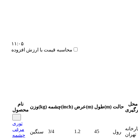
۱۱:۰۵
محاسبه قیمت با ارزش افزوده
محل
نام
حالت
طول(m)
عرض(m)
چشمه(inch)
وزن(kg)
رگیری
محصول
توری
ارخانه
مرغی
3/4
1.2
45
رول
سنگین
تهران
چشمه