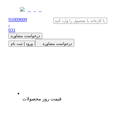
91009009
-
0
31
درخواست مشاوره
درخواست مشاوره
ورود | ثبت نام
قیمت روز محصولات