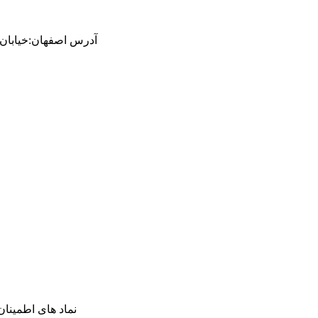
آدرس
اصفهان
:
خیابان ام
نماد های اطمینان