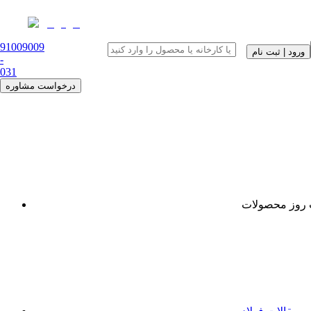
91009009
ورود | ثبت نام
-
0
31
درخواست مشاوره
روز محصولات