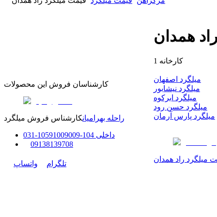
مرکزآهن
قیمت میلگرد
قیمت میلگرد راد همدان
اد همدان
کارخانه
1
میلگرد اصفهان
کارشناسان فروش این محصولات
میلگرد نیشابور
میلگرد ابرکوه
میلگرد حسن رود
میلگرد پارس آرمان
راحله بهرامیان
کارشناس فروش میلگرد
داخلی
104-105
91009009
-
31
0
0
9138139708
 میلگرد راد همدان
تلگرام
واتساپ