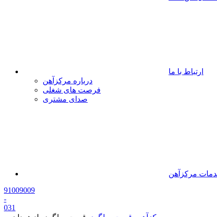
ارتباط با ما
درباره مرکزآهن
فرصت های شغلی
صدای مشتری
مات مرکزآهن
91009009
-
0
31