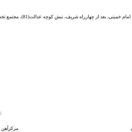
ام خمینی، بعد از چهارراه شریف، نبش کوچه عدالت(81)، مجتمع تخصصی مرکزآهن
:
پ
مرکزآهن