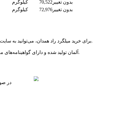
بدون تغییر
70,522
کیلوگرم
بدون تغییر
72,976
کیلوگرم
برای خرید میلگرد راد همدان، می‌توانید به سایت مرکزآهن مراجعه کرده یا با شماره 031-91009009 تماس بگیرید تا سفارش شما ثبت شده و مراحل خرید به‌صورت کامل پیگیری شود.
بله، میلگرد راد همدان تحت استانداردهای ملی ایران و استانداردهای بین‌المللی مانند BS4449 و DIN آلمان تولید شده و دارای گواهینامه‌های معتبر کیفیت و آنالیز محصول است.
در صور