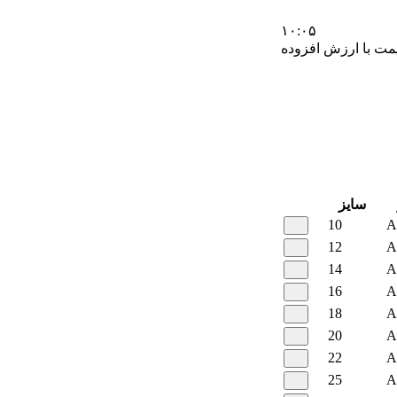
۱۰:۰۵
مت با ارزش افزوده
سایز
10
A
12
A
14
A
16
A
18
A
20
A
22
A
25
A