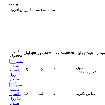
۱۱:۰۵
محاسبه قیمت با ارزش افزوده
نام
مودار
قیمت
تومان
ضخامت(inch)
عرض(m)
طول(m)
محصول
پشم
شیشه
بدون
15
1.2
2
دانسیته
تغییر
174,767
14 رول
متالایز
پشم
شیشه
15
1.2
2
تماس بگیرید
دانسیته
10 رول
متالایز