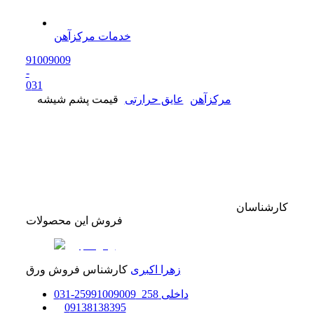
خدمات مرکزآهن
91009009
-
0
31
مرکزآهن
عایق حرارتی
قیمت پشم شیشه
کارشناسان
فروش این محصولات
زهرا اکبری
کارشناس فروش ورق
داخلی
258_259
91009009
-
31
0
0
9138138395