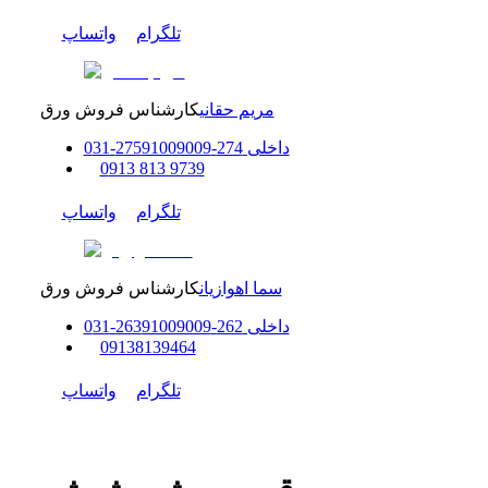
تلگرام
واتساپ
مریم حقانی
کارشناس فروش ورق
داخلی
274-275
91009009
-
31
0
0
913 813 9739
تلگرام
واتساپ
سما اهوازیان
کارشناس فروش ورق
داخلی
262-263
91009009
-
31
0
0
9138139464
تلگرام
واتساپ