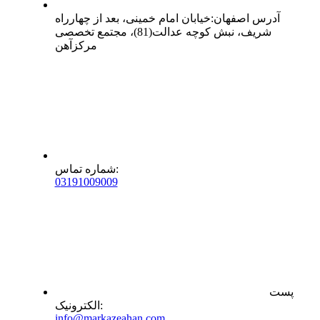
آدرس
اصفهان
:
خیابان امام خمینی، بعد از چهارراه
شریف، نبش کوچه عدالت(81)، مجتمع تخصصی
مرکزآهن
:
شماره تماس
0
31
91009009
پست
:
الکترونیک
info@markazeahan.com