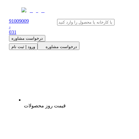
91009009
-
0
31
درخواست مشاوره
درخواست مشاوره
ورود | ثبت نام
قیمت روز محصولات