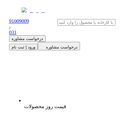
91009009
-
0
31
درخواست مشاوره
درخواست مشاوره
ورود | ثبت نام
قیمت روز محصولات