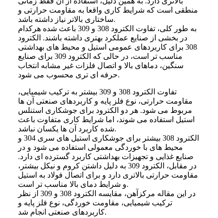
بالاتری دارد. به همین دلیل، استفاده از آن فقط زمانی
منطقی است که شرایط کاری واقعا به مقاومت حرارتی و
ساختاری بالاتر نیاز داشته باشد.
به طور کلی، تفاوت الکترود 308 و 309 باعث شده هرکدام
در بخشی از صنایع عملکرد بهتری داشته باشند. الکترود
308 برای کاربردهای عمومی استیل و محیط های بهداشتی
مناسب تر است، در حالی که الکترود 309 برای صنایع
سنگین، دماهای بالا و اتصال فلزات غیر مشابه انتخاب
حرفه ای تری محسوب می شود.
تفاوت الکترود 308 و 309 بیشتر به ترکیب شیمیایی،
مقاومت حرارتی، نوع فلز پایه و کاربردهای صنعتی آن ها
مربوط می شود. هر دو الکترود برای جوشکاری استنلس
استیل استفاده می شوند، اما شرایط کاری متفاوت باعث
شده کاربرد آن ها یکسان نباشد.
الکترود 308 بیشتر برای جوشکاری استیل های سری 304 و
محیط های با خوردگی معمولی استفاده می شود و در
صنایع غذایی و تجهیزات بهداشتی کاربرد گسترده ای دارد.
در مقابل، الکترود 309 به دلیل داشتن کروم و نیکل بیشتر،
مقاومت حرارتی بالاتری دارد و برای اتصال فولاد به استیل
و شرایط دمای بالا مناسب تر است.
در این مقاله مرکزآهن، مقایسه الکترود 308 و 309 از نظر
ترکیب شیمیایی، مقاومت خوردگی، نوع فلز پایه و
کاربردهای صنعتی انجام شد.