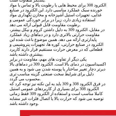
یکدیگر متفاوت است.
الکترود 308 برای محیط هایی با رطوبت بالا و تماس با مواد
خورنده سبک عملکرد مناسبی دارد. این الکترود در صنایع
غذایی، تجهیزات استیل آشپزخانه و مخازن نگهداری مواد
استفاده زیادی دارد، زیرا در برابر خوردگی عمومی و
رطوبت مقاومت قابل قبولی ارائه می دهد.
در مقابل، الکترود 309 به دلیل داشتن کروم و نیکل بیشتر،
مقاومت حرارتی بالاتری دارد و در دماهای زیاد عملکرد
پایدارتری ارائه می دهد. همین موضوع باعث شده این
الکترود در صنایع حرارتی، کوره ها، تجهیزات پتروشیمی و
قطعاتی که در معرض حرارت مستقیم قرار دارند کاربرد
بیشتری داشته باشد.
یکی دیگر از تفاوت های مهم، مقاومت در برابر
اکسیداسیون در دمای بالا است. الکترود 309 در دماهای بالا
دیرتر دچار تغییر ساختار یا پوسته شدن می شود و به همین
دلیل برای شرایط سخت صنعتی گزینه مناسب تری
محسوب می گردد.
در فرق الکترود 308 و 309 باید به این نکته نیز توجه کرد که
الکترود 308 برای بسیاری از کاربردهای عمومی استیل
کاملا مناسب است و استفاده از الکترود 309 فقط زمانی
توصیه می شود که حرارت بالا یا اتصال فلزات غیر مشابه
وجود داشته باشد.