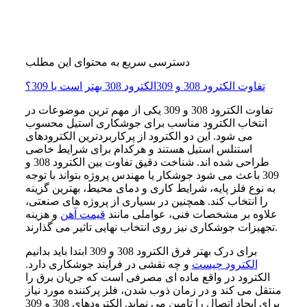
دسترسی سریع به محتوای این مطلب
تفاوت الکترود 308 و 309
الکترود 308 بهتر است یا 309؟
تفاوت الکترود 308 و 309 یکی از مهم ترین موضوعات در
انتخاب الکترود مناسب برای جوشکاری استیل محسوب
می شود. این دو الکترود از پرکاربردترین الکترودهای
استنلس استیل هستند و هرکدام برای شرایط خاصی
طراحی شده اند. شناخت دقیق تفاوت بین الکترود 308 و
309 باعث می شود جوشکار یا مهندس پروژه بتواند با توجه
به نوع فلز پایه، شرایط کاری و دمای محیط، بهترین گزینه
را انتخاب کند. همچنین در بسیاری از پروژه های صنعتی،
علاوه بر مشخصات فنی، عواملی مانند
قیمت آهن
و هزینه
تجهیزات جوشکاری نیز روی انتخاب نهایی تاثیر می گذارند.
برای درک بهتر فرق الکترود 308 و 309 ابتدا باید بدانیم
الکترود چیست
و چه نقشی در فرآیند جوشکاری دارد.
الکترود در واقع ماده ای مصرفی است که جریان برق را
منتقل می کند و در زمان ذوب شدن، فلز پرکننده مورد نیاز
برای ایجاد اتصال را تامین می نماید. الکترودهای 308 و 309