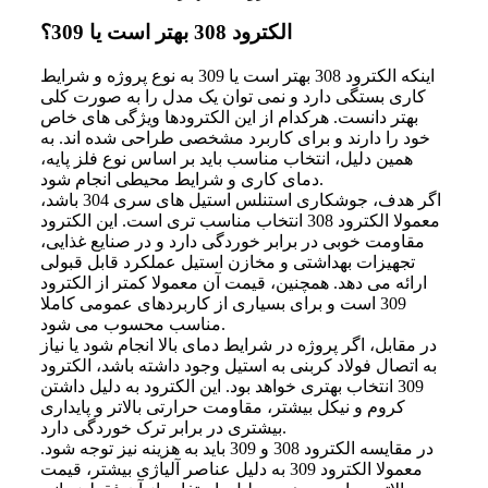
الکترود 308 بهتر است یا 309؟
اینکه الکترود 308 بهتر است یا 309 به نوع پروژه و شرایط
کاری بستگی دارد و نمی توان یک مدل را به صورت کلی
بهتر دانست. هرکدام از این الکترودها ویژگی های خاص
خود را دارند و برای کاربرد مشخصی طراحی شده اند. به
همین دلیل، انتخاب مناسب باید بر اساس نوع فلز پایه،
دمای کاری و شرایط محیطی انجام شود.
اگر هدف، جوشکاری استنلس استیل های سری 304 باشد،
معمولا الکترود 308 انتخاب مناسب تری است. این الکترود
مقاومت خوبی در برابر خوردگی دارد و در صنایع غذایی،
تجهیزات بهداشتی و مخازن استیل عملکرد قابل قبولی
ارائه می دهد. همچنین، قیمت آن معمولا کمتر از الکترود
309 است و برای بسیاری از کاربردهای عمومی کاملا
مناسب محسوب می شود.
در مقابل، اگر پروژه در شرایط دمای بالا انجام شود یا نیاز
به اتصال فولاد کربنی به استیل وجود داشته باشد، الکترود
309 انتخاب بهتری خواهد بود. این الکترود به دلیل داشتن
کروم و نیکل بیشتر، مقاومت حرارتی بالاتر و پایداری
بیشتری در برابر ترک خوردگی دارد.
در مقایسه الکترود 308 و 309 باید به هزینه نیز توجه شود.
معمولا الکترود 309 به دلیل عناصر آلیاژی بیشتر، قیمت