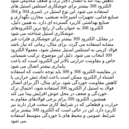
کاهش پیدا کند یا اتصال دچار ترک و ضعف مکانیکی شود.
الکترود 308 بیشتر برای جوشکاری استنلس استیل های
سری 304 و 304L استفاده می شود. این نوع استیل در
صنایع غذایی، تجهیزات آشپزخانه صنعتی، مخازن نگهداری و
صنایع بهداشتی کاربرد گسترده ای دارد. به همین دلیل،
الکترود 308 به عنوان یکی از رایج ترین الکترودهای
جوشکاری استیل شناخته می شود.
در مقابل، الکترود 309 بیشتر برای جوشکاری فلزات غیر
مشابه استفاده می گردد. برای مثال، زمانی که نیاز باشد
فولاد کربنی به استنلس استیل متصل شود، معمولا الکترود
309 انتخاب می شود. دلیل این موضوع، ترکیب شیمیایی
خاص و مقاومت حرارتی بالاتر این الکترود است که باعث
پایداری بیشتر اتصال می شود.
در مقایسه الکترود 308 و 309 باید توجه داشت که استفاده
اشتباه از الکترود ممکن است باعث ایجاد تنش حرارتی یا
کاهش مقاومت خوردگی شود. برای مثال، اگر برای اتصال
فولاد به استیل از الکترود 308 استفاده شود، احتمال ترک
خوردگی و ضعف در محل جوش افزایش پیدا می کند.
همچنین، الکترود 309 برای برخی فولادهای مقاوم به
حرارت و قطعاتی که در شرایط کاری سخت قرار دارند نیز
کاربرد دارد. این در حالی است که الکترود 308 بیشتر برای
شرایط عمومی و محیط های با خوردگی متوسط استفاده
می شود.