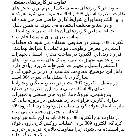
تفاوت در کاربردهای صنعتی
تفاوت در کاربردهای صنعتی یکی از مهم ترین بخش های
تفاوت الکترود استیل 308 و 309 محسوب می شود. هرکدام
از این الکترودها برای شرایط کاری خاصی طراحی شده اند
و در صنایع مختلف استفاده می شوند. به همین دلیل،
شناخت دقیق کاربردهای آن ها باعث می شود انتخاب
مناسب تری برای پروژه انجام شود.
الکترود 308 بیشتر در صنایعی استفاده می شود که قطعات
استیل در معرض رطوبت، مواد غذایی یا شرایط بهداشتی
قرار دارند. این الکترود در ساخت مخازن استیل، تجهیزات
صنایع غذایی، تجهیزات لبنی، سینک های صنعتی، لوله های
استنلس استیل و تجهیزات آشپزخانه کاربرد زیادی دارد.
دلیل این موضوع، مقاومت مناسب آن در برابر خوردگی و
سازگاری با استیل های سری 304 است.
در مقابل، الکترود 309 بیشتر در صنایع سنگین و شرایط
دمای بالا استفاده می شود. این الکترود در صنایع
پتروشیمی، نیروگاه ها، کوره های صنعتی و تجهیزات
حرارتی کاربرد فراوانی دارد. همچنین، در پروژه هایی که
نیاز به اتصال فولاد کربنی به استیل وجود دارد، الکترود 309
انتخاب رایج تری محسوب می شود.
در تفاوت بین الکترود 308 و 309 باید به این نکته نیز توجه
کرد که الکترود 309 برای عملیات روکش کاری روی فولاد
نیز استفاده می شود، زیرا مقاومت بالاتری در برابر حرارت
و ترک خوردگی دارد.