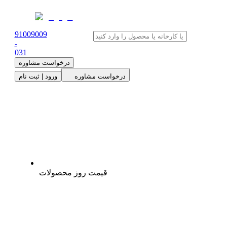
91009009
-
0
31
درخواست مشاوره
درخواست مشاوره
ورود | ثبت نام
قیمت روز محصولات