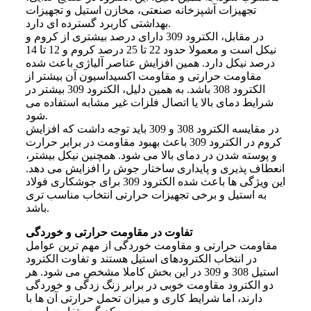
تجهیزات آشپزخانه صنعتی، مخازن استیل و تجهیزات
بهداشتی کاربرد گسترده ای دارد.
در مقابل، الکترود 309 دارای درصد بیشتری از کروم و
نیکل است و معمولا حدود 22 تا 25 درصد کروم و 12 تا 14
درصد نیکل دارد. همین افزایش عناصر آلیاژی باعث شده
مقاومت حرارتی و مقاومت اکسیداسیون آن بیشتر از
الکترود 308 باشد. به همین دلیل، الکترود 309 بیشتر در
شرایط دمای بالا یا اتصال فلزات غیر مشابه استفاده می
شود.
در مقایسه الکترود 308 و 309 باید توجه داشت که افزایش
کروم در الکترود 309 باعث بهبود مقاومت در برابر حرارت
و پوسته شدن در دمای بالا می شود. همچنین نیکل بیشتر،
انعطاف پذیری و پایداری ساختار جوش را افزایش می دهد.
این ویژگی ها باعث شده الکترود 309 برای جوشکاری فولاد
به استیل و برخی تجهیزات حرارتی انتخاب مناسب تری
باشد.
تفاوت در مقاومت حرارتی و خوردگی
مقاومت حرارتی و مقاومت خوردگی از مهم ترین عوامل
در انتخاب الکترودهای استیل هستند و تفاوت الکترود
استیل 308 و 309 در این بخش کاملا مشخص می شود. هر
دو الکترود مقاومت خوبی در برابر زنگ زدگی و خوردگی
دارند، اما شرایط کاری و میزان تحمل حرارتی آن ها با