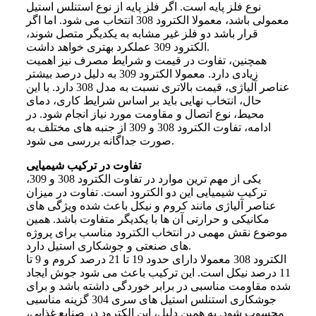
نوع فلز پایه است. اگر فلز پایه از نوع استنلس استیل
معمولی باشد، معمولا الکترود 308 انتخاب می شود. اما اگر
قرار باشد دو فلز غیر مشابه به یکدیگر متصل شوند،
الکترود 309 عملکرد بهتری خواهد داشت.
همچنین، تفاوت در قیمت و شرایط مصرف نیز اهمیت
زیادی دارد. معمولا الکترود 309 به دلیل درصد بیشتر
عناصر آلیاژی، قیمت بالاتری نسبت به مدل 308 دارد. با این
حال، انتخاب نهایی باید بر اساس شرایط کاری، دمای
محیط، نوع اتصال و مقاومت مورد نیاز انجام شود. در
ادامه، تفاوت الکترود 308 و 309 از جنبه های مختلف به
صورت جداگانه بررسی می شود.
تفاوت در ترکیب شیمیایی
یکی از مهم ترین موارد در تفاوت الکترود 308 و 309،
ترکیب شیمیایی این دو الکترود است. تفاوت در میزان
عناصر آلیاژی مانند کروم و نیکل باعث شده ویژگی های
مکانیکی و حرارتی آن ها با یکدیگر متفاوت باشد. همین
موضوع نقش مهمی در انتخاب الکترود مناسب برای پروژه
های صنعتی و جوشکاری استیل دارد.
الکترود 308 معمولا دارای حدود 19 تا 21 درصد کروم و 9 تا
11 درصد نیکل است. این ترکیب باعث می شود جوش ایجاد
شده مقاومت مناسبی در برابر خوردگی داشته باشد و برای
جوشکاری استنلس استیل های سری 304 گزینه مناسبی
محسوب شود. به همین دلیل، این الکترود در صنایع غذایی،