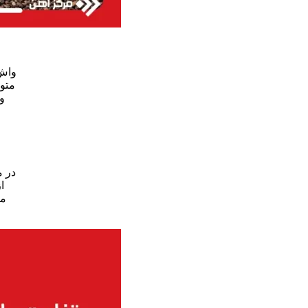
واش 
متو
و
در م
ا
می