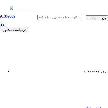
91009009
ورود | ثبت نام
-
0
31
درخواست مشاوره
روز محصولات