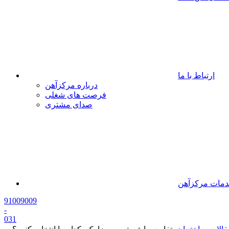
ارتباط با ما
درباره مرکزآهن
فرصت های شغلی
صدای مشتری
مات مرکزآهن
91009009
-
0
31