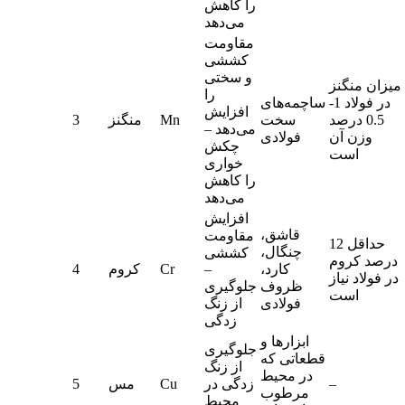
را کاهش
می‌دهد
مقاومت
کششی
و سختی
میزان منگنز
را
در فولاد 1-
ساچمه‌های
افزایش
0.5 درصد
سخت
Mn
منگنز
3
می‌دهد –
وزن آن
فولادی
چکش
است
خواری
را کاهش
می‌دهد
افزایش
قاشق،
مقاومت
حداقل 12
چنگال،
کششی
درصد کروم
کارد،
–
Cr
کروم
4
در فولاد نیاز
ظروف
جلوگیری
است
فولادی
از زنگ
زدگی
ابزارها و
جلوگیری
قطعاتی که
از زنگ
در محیط
–
زدگی در
Cu
مس
5
مرطوب
محیط