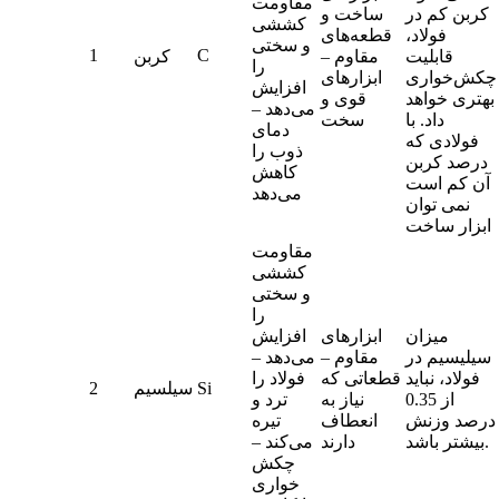
مقاومت
کربن کم در
ساخت و
کششی
فولاد،
قطعه‌های
و سختی
1
C
قابلیت
مقاوم –
کربن
را
چکش‌خواری
ابزارهای
افزایش
بهتری خواهد
قوی و
می‌دهد –
داد. با
سخت
دمای
فولادی که
ذوب را
درصد کربن
کاهش
آن کم است
می‌دهد
نمی توان
ابزار ساخت
مقاومت
کششی
و سختی
را
میزان
ابزارهای
افزایش
سیلیسیم در
مقاوم –
می‌دهد –
فولاد، نباید
قطعاتی که
فولاد را
Si
سیلسیم
2
از 0.35
نیاز به
ترد و
درصد وزنش
انعطاف
تیره
بیشتر باشد.
دارند
می‌کند –
چکش
خواری