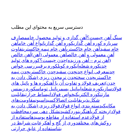
دسترسی سریع به محتوای این مطلب
سنگ آهن چیست؟
آهن گدازی و تولید محصول خام
مصارف
سرباره کوره آهن گدازی
کوره آهن گدازی
انواع آهن خام
آهن
خام سفید
آهن خام خاکستری
آهن خام نیمه خاکستری
تفاوت
آهن معمولی و آهن خالص
آهن معمولی (آهن)
آهن خالص
(آهن نرم – آهن ورزیده)
چدن چیست؟
کوره های تولید
چدن
کوره شعله‌ای
کوره کوپل
کوره برقی
بررسی خواص
چدن
معرفی انواع چدن
چدن سفید
چدن خاکستری
چدن نیمه
خاکستری
چدن سخت
چدن نرم
چدن ریزی (شکل دادن به
چدن)
تعریف فولاد و تفاوت آن با آهن
کوره ها و پاتیل های
فولادسازی
کوره شعله‌ای
پاتیل بسمر
پاتیل توماس
کوره زیمنس
مارتن
کوره الکتریکی
خواص فولاد
انبساط حرارتی
قابلیت
شکل‌پذیری
قابلیت اتصال
اکسیداسیون
مقاومت‌های
مکانیکی
دسته بندی انواع فولاد
فولاد ریزی (شکل دادن به
فولاد)
ریخته گری
آهنگری
نورد
کشیدن
شکل دهی سرد
محافظت
از فولاد
عدم استفاده از مقاطع پوسیده
استفاده از
روکش‌های مختلف
دوری از گچ و آهک
رعایت شرایط در
بتن
استفاده از عایق حرارتی