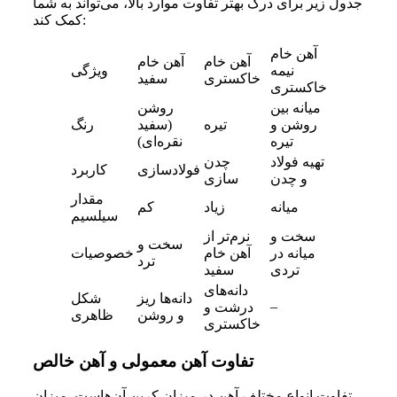
جدول زیر برای درک بهتر تفاوت موارد بالا، می‌تواند به شما
کمک کند:
آهن خام
آهن خام
آهن خام
نیمه
ویژگی
خاکستری
سفید
خاکستری
میانه بین
روشن
روشن و
تیره
(سفید
رنگ
تیره
نقره‌ای)
تهیه فولاد
چدن
فولادسازی
کاربرد
و چدن
سازی
مقدار
میانه
زیاد
کم
سیلسیم
سخت و
نرم‌تر از
سخت و
میانه در
آهن خام
خصوصیات
ترد
تردی
سفید
دانه‌های
دانه‌ها ریز
شکل
–
درشت و
و روشن
ظاهری
خاکستری
تفاوت آهن معمولی و آهن خالص
تفاوت انواع مختلف آهن در میزان کربن آن‌هاست. میزان