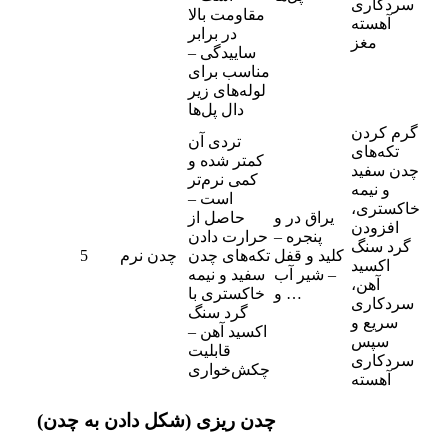
سردکاری
مقاومت بالا
آهسته
در برابر
مغز
ساییدگی –
مناسب برای
لوله‌های زیر
دال پل‌ها
گرم کردن
تردی آن
تکه‌های
کمتر شده و
چدن سفید
کمی نرم‌تر
و نیمه
است –
خاکستری،
یراق در و
حاصل از
افزودن
پنجره –
حرارت دادن
گرد سنگ
کلید و قفل
تکه‌های چدن
چدن نرم
5
اکسید
– شیر آب
سفید و نیمه
آهن،
و …
خاکستری با
سردکاری
گرد سنگ
سریع و
اکسید آهن –
سپس
قابلیت
سردکاری
چکش‌خواری
آهسته
چدن ریزی (شکل دادن به چدن)