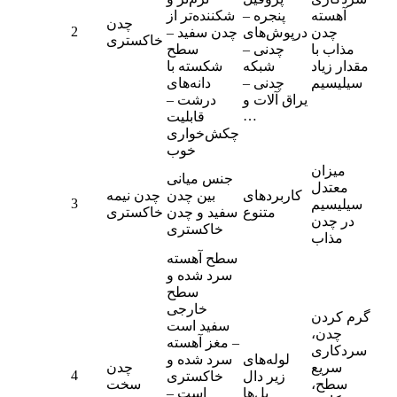
آهسته
پنجره –
شکننده‌تر از
چدن
2
چدن
درپوش‌های
چدن سفید –
خاکستری
مذاب با
چدنی –
سطح
مقدار زیاد
شبکه
شکسته با
سیلیسیم
چدنی –
دانه‌های
یراق آلات و
درشت –
…
قابلیت
چکش‌خواری
خوب
میزان
جنس میانی
معتدل
کاربردهای
بین چدن
چدن نیمه
3
سیلیسیم
متنوع
سفید و چدن
خاکستری
در چدن
خاکستری
مذاب
سطح آهسته
سرد شده و
سطح
خارجی
گرم کردن
سفید است
چدن،
– مغز آهسته
سردکاری
لوله‌های
سرد شده و
سریع
چدن
4
زیر دال
خاکستری
سطح،
سخت
پل‌ها
است –