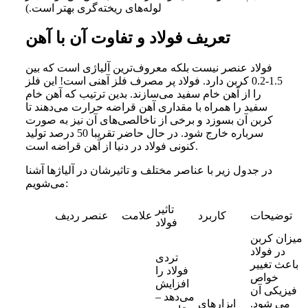
لوله‌های ریخته‌گری بهتر است.)
تعریف فولاد و تفاوت آن با آهن
فولاد عنصر نیست بلکه معروف‌ترین آلیاژی است که بین
1.5-0.2 کربن دارد. فولاد پر مصرف فلز آهنی است! این فلز
را از آهن خام سفید می‌سازند. بدین ترتیب که آهن خام
سفید را همراه با مقداری آهن قراضه حرارت می‌دهند تا
کربن آن بسوزد و برخی از ناخالصی‌های آن نیز به صورت
سرباره خارج شود. در حال حاضر تقریبا 50 درصد تولید
کنونی فولاد در دنیا از آهن قراضه است.
در جدول زیر با عناصر مختلف و تاثیرشان در آلیاژها آشنا
می‌شویم:
تاثیر
توضیحات
کاربرد
علامت
عنصر
ردیف
فولاد
میزان کربن
در فولاد
تردی
باعث تغییر
فولاد را
خواص
افزایش
فیزیکی آن
می‌دهد –
می شود.
ابزارهای