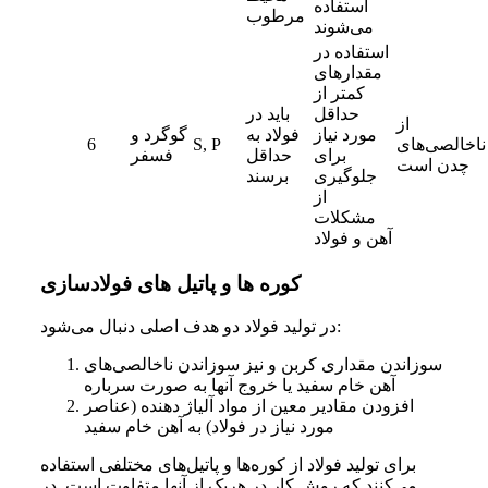
استفاده
مرطوب
می‌شوند
استفاده در
مقدارهای
کمتر از
حداقل
باید در
از
مورد نیاز
فولاد به
گوگرد و
ناخالصی‌های
S, P
6
برای
حداقل
فسفر
چدن است
جلوگیری
برسند
از
مشکلات
آهن و فولاد
کوره ها و پاتیل های فولادسازی
در تولید فولاد دو هدف اصلی دنبال می‌شود:
سوزاندن مقداری کربن و نیز سوزاندن ناخالصی‌های
آهن خام سفید یا خروج آنها به صورت سرباره
افزودن مقادیر معین از مواد آلیاژ دهنده (عناصر
مورد نیاز در فولاد) به آهن خام سفید
برای تولید فولاد از کوره‌ها و پاتیل‌های مختلفی استفاده
می‌کنند که روش کار در هریک از آنها متفاوت است. در