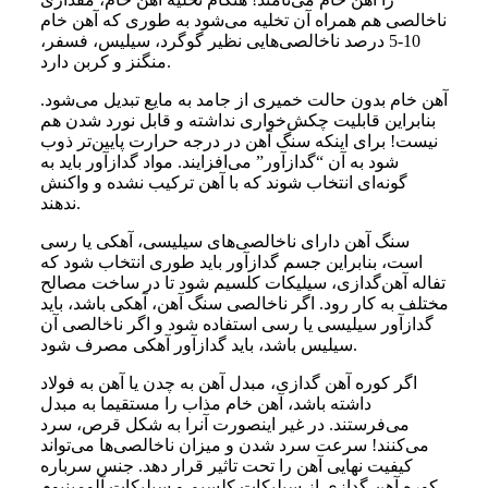
ناخالصی هم همراه آن تخلیه می‌شود به طوری که آهن خام
10-5 درصد ناخالصی‌هایی نظیر گوگرد، سیلیس، فسفر،
منگنز و کربن دارد.
آهن خام بدون حالت خمیری از جامد به مایع تبدیل می‌شود.
بنابراین قابلیت چکش‌خواری نداشته و قابل نورد شدن هم
نیست! برای اینکه سنگ آهن در درجه حرارت پایین‌تر ذوب
شود به آن “گدازآور” می‌افزایند. مواد گدازآور باید به
گونه‌ای انتخاب شوند که با آهن ترکیب نشده و واکنش
ندهند.
سنگ آهن دارای ناخالصی‌های سیلیسی، آهکی یا رسی
است، بنابراین جسم گدازآور باید طوری انتخاب شود که
تفاله آهن‌گدازی، سیلیکات کلسیم شود تا در ساخت مصالح
مختلف به کار رود. اگر ناخالصی سنگ آهن، آهکی باشد، باید
گدازآور سیلیسی یا رسی استفاده شود و اگر ناخالصی آن
سیلیس باشد، باید گدازآور آهکی مصرف شود.
اگر کوره آهن گدازی، مبدل آهن به چدن یا آهن به فولاد
داشته باشد، آهن خام مذاب را مستقیما به مبدل
می‌فرستند. در غیر اینصورت آنرا به شکل قرص، سرد
می‌کنند! سرعت سرد شدن و میزان ناخالصی‌ها می‌تواند
کیفیت نهایی آهن را تحت تاثیر قرار دهد. جنس سرباره
کوره آهن گدازی از سیلیکات کلسیم و سیلیکات آلومینیوم