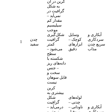
کربن در آن
به شکل
گرافیت در
نمی‌آید –
مقدار کم
سیلیسیم
موجب
آبکاری و
وسایل
شکل‌گیری
سردکاری
کوچک –
گرافیت
چدن
1
سریع چدن
ابزارهای
کمتر
سفید
مذاب
دقیق
می‌شود –
سطح
شکسته با
دانه‌های ریز
– جنس
سخت و
قابل سوهان
نیست
کربن
بیشتری به
لوله‌های
شکل
چدنی –
گرافیت
آبکاری و
ناودانی –
درمی‌آید –
سردکاری
پروفیل
نرم‌تر و