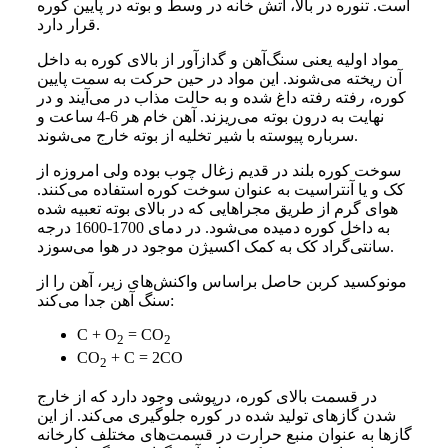
است. تنوره در بالا، آتش خانه در وسط و بوته در پایین کوره
قرار دارد.
مواد اولیه یعنی سنگ‌آهن و گدازآور از بالای کوره به داخل
آن ریخته می‌شوند. این مواد در حین حرکت به سمت پایین
کوره، رفته رفته داغ شده و به حالت مذاب در می‌آیند و در
نهایت به درون بوته می‌ریزند. آهن خام هر 6-4 ساعت و
سرباره پیوسته با شیر تخلیه از بوته خارج می‌شوند.
سوخت کوره بلند در قدیم زغال چوب بوده ولی امروزه از
کک و یا آنتراسیت به عنوان سوخت کوره استفاده می‌کنند.
هوای گرم از طریق مجراهایی که در بالای بوته تعبیه شده
به داخل کوره دمیده می‌شود. در دمای 1700-1600 درجه
سانتی‌‌‌گراد کک به کمک اکسیژن موجود در هوا می‌سوزد.
مونوکسید کربن حاصل براساس واکنش‌های زیر، آهن را از
سنگ آهن جدا می‌کند:
C + O
= CO
2
2
CO
+ C = 2CO
2
در قسمت بالای کوره، درپوشی وجود دارد که از خارج
شدن گازهای تولید شده در کوره جلوگیری می‌کند. از این
گازها به عنوان منبع حرارت در قسمت‌های مختلف کارخانه