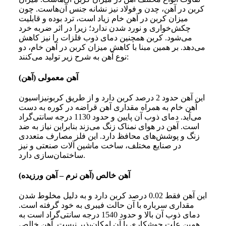
کربن در آهن، چدن و فولاد نیز نشانه جنس آن‌هاست. چون
میزان کربن در آهن خام زیاد است، ترد بوده و قابلیت
چکش‌خواری و نورد شدن ندارد؛ زیرا در اثر ضربه خرد
می‌شود. کربن همچنین دمای ذوب فلزات را نیز کاهش
می‌دهد. بر همین مبنا با کاهش میزان کربن در آهن خام، دو
نوع آهن به شرح زیر تولید می‌کنند:
آهن معمولی (آهن)
این آهن حدود 2 درصد کربن دارد و از طریق کربونیزاسیون
آهن خام به همراه مقداری آهن قراضه در کوره به دست
می‌آید. دمای ذوب آن پایین و حدود 1130 درجه سانتی‌گراد
است. آهن در هوای نمناک زنگ می‌زند بنابراین نیاز به ضد
زنگ و پوشش‌های محافظ دارد. این فلز مصارف متعددی
در صنایع مختلف، ساخت ماشین آلات صنعتی و نیز
ساختمان‌سازی دارد.
آهن خالص (آهن نرم – آهن ورزیده)
این آهن فقط 0.02 درصد کربن دارد و به دلیل مخلوط شدن
مقداری سرباره با آن حالت فیبری به خود گرفته است.
دمای ذوب آن بالا و حدود 1540 درجه سانتی‌گراد است به
همین علت جوشکاری با آن امکان‌پذیر نیست. آهن خالص