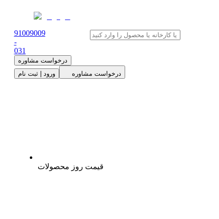
91009009
-
0
31
درخواست مشاوره
درخواست مشاوره
ورود | ثبت نام
قیمت روز محصولات