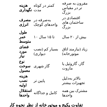
مقرون‌ به‌ صرفه‌
کمتر در کوتاه‌
هزینه
تر در مقیاس
مدت
نگهداری
بزرگ
اقتصادی در
به‌صرفه در
مصرف
ساختمان‌ های
واحدهای کوچک
انرژی
بزرگ
طول
بیش از ۲۰ سال
۱۰ تا ۱۵ سال
عمر
متوسط
فضای
زیاد (نیازمند اتاق
بسیار کم (نصب
مورد
موتورخانه)
دیواری)
نیاز
نوع
گاز، گازوئیل یا
گاز شهری
سوخت
مازوت
معمول
هزینه
بالاتر به‌دلیل
پایین‌ تر
نصب
تجهیزات بیشتر
اولیه
مشترک بین همه
استقلال
کامل و جداگانه
واحدها
واحدها
تفاوت پکیج و موتورخانه از نظر نحوه کار