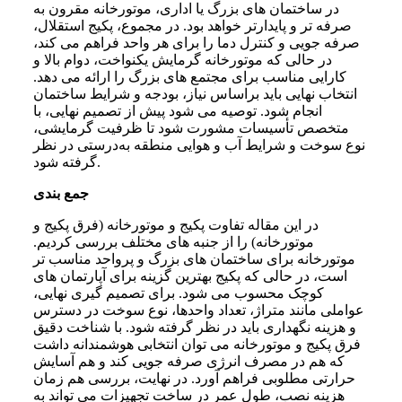
در ساختمان های بزرگ یا اداری، موتورخانه مقرون به
صرفه تر و پایدارتر خواهد بود. در مجموع، پکیج استقلال،
صرفه جویی و کنترل دما را برای هر واحد فراهم می کند،
در حالی که موتورخانه گرمایش یکنواخت، دوام بالا و
کارایی مناسب برای مجتمع های بزرگ را ارائه می دهد.
انتخاب نهایی باید براساس نیاز، بودجه و شرایط ساختمان
انجام شود. توصیه می ‌شود پیش از تصمیم نهایی، با
متخصص تأسیسات مشورت شود تا ظرفیت گرمایشی،
نوع سوخت و شرایط آب ‌و ‌هوایی منطقه به‌درستی در نظر
گرفته شود.
جمع بندی
در این مقاله تفاوت پکیج و موتورخانه (فرق پکیج و
موتورخانه) را از جنبه های مختلف بررسی کردیم.
موتورخانه برای ساختمان های بزرگ و پرواحد مناسب تر
است، در حالی که پکیج بهترین گزینه برای آپارتمان های
کوچک محسوب می شود. برای تصمیم گیری نهایی،
عواملی مانند متراژ، تعداد واحدها، نوع سوخت در دسترس
و هزینه نگهداری باید در نظر گرفته شود. با شناخت دقیق
فرق پکیج و موتورخانه می توان انتخابی هوشمندانه داشت
که هم در مصرف انرژی صرفه جویی کند و هم آسایش
حرارتی مطلوبی فراهم آورد. در نهایت، بررسی هم‌ زمان
هزینه نصب، طول عمر در ساخت تجهیزات می‌ تواند به