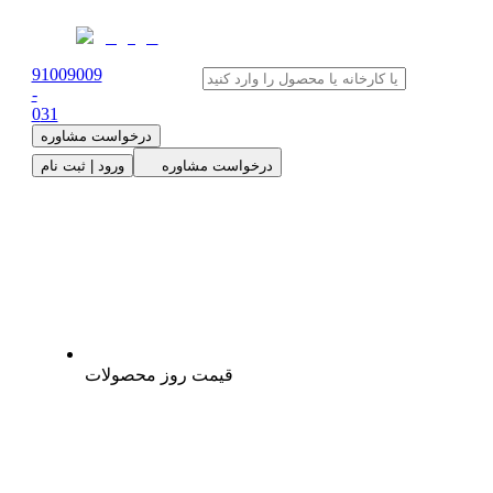
91009009
-
0
31
درخواست مشاوره
درخواست مشاوره
ورود | ثبت نام
قیمت روز محصولات