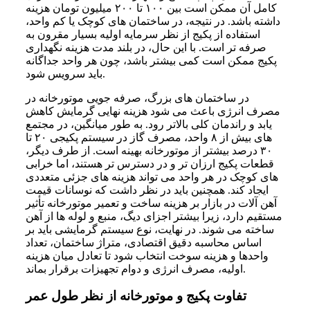
کامل آن ممکن است بین ۱۰۰ تا ۲۰۰ میلیون تومان هزینه
داشته باشد. در نتیجه، در ساختمان‌ های کوچک یا کم‌ واحد،
استفاده از پکیج از نظر سرمایه اولیه بسیار مقرون ‌به
‌صرفه ‌تر است. با این حال، در بلند مدت هزینه نگهداری
پکیج ممکن است کمی بیشتر باشد، چون هر واحد جداگانه
باید سرویس شود.
در ساختمان ‌های بزرگ، صرفه‌ جویی موتورخانه در
مصرف انرژی باعث می ‌شود هزینه نهایی گرمایش کاهش
یابد و راندمان کلی بالاتر رود. به‌ طور میانگین، در مجتمع‌
های بیش از ۸ واحد، مصرف گاز در سیستم پکیجی ۲۰ تا
۳۰ درصد بیشتر از موتورخانه بهینه است. از طرف دیگر،
قطعات پکیج ارزان ‌تر و در دسترس ‌تر هستند، اما خرابی
‌های کوچک در هر واحد می ‌تواند هزینه ‌های جزئی متعددی
ایجاد کند. همچنین باید در نظر داشت که نوسانات قیمت
آهن آلات در بازار بر هزینه ساخت و تعمیر موتورخانه تأثیر
مستقیم دارد، زیرا بیشتر اجزای دیگ، منبع و لوله‌ ها از آهن
ساخته می ‌شوند. در نهایت، نوع سیستم گرمایشی باید بر
اساس محاسبه دقیق اقتصادی، متراژ ساختمان، تعداد
واحدها و هزینه سوخت انتخاب شود تا تعادل میان هزینه
اولیه، مصرف انرژی و دوام تجهیزات برقرار بماند.
تفاوت پکیج و موتورخانه از نظر طول عمر