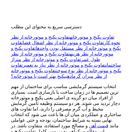
دسترسی سریع به محتوای این مطلب
تفاوت پکیج و موتورخانه
تفاوت پکیج و موتورخانه از نظر
نحوه کار
تفاوت پکیج و موتورخانه از نظر اشغال فضا
تفاوت
پکیج و موتورخانه از نظر مستقل بودن واحدها
تفاوت پکیج و
موتورخانه از نظر هزینه
تفاوت پکیج و موتورخانه از نظر
طول عمر
تفاوت پکیج و موتورخانه از نظر متراژ
ساختمان
تفاوت پکیج و موتورخانه از نظر نیاز به تعمیر
تفاوت
پکیج و موتورخانه از نظر نوع سوخت
تفاوت پکیج و موتورخانه
از نظر میزان گرمادهی
پکیج بهتر است یا موتورخانه؟
انتخاب سیستم گرمایشی مناسب برای ساختمان از مهم
‌ترین تصمیم‌ ها در زمان ساخت یا بازسازی است. بسیاری
از افراد میان دو گزینه‌ ی اصلی یعنی پکیج و موتورخانه
دچار تردید می ‌شوند. هر دو سیستم وظیفه تأمین گرمایش
محیط و آب گرم مصرفی را دارند، اما تفاوت ‌های
ساختاری و عملکردی میان آن‌ ها باعث می‌ شود که انتخاب
نهایی بسته به شرایط ساختمان، بودجه و حتی عواملی
مانند
قیمت آهن
و مصالح مورد استفاده، متفاوت باشد. در
این مقاله مرکزآهن به بررسی کامل تفاوت پکیج و