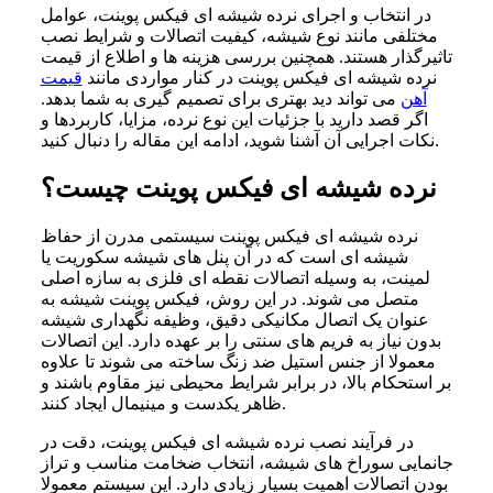
در انتخاب و اجرای نرده شیشه ای فیکس پوینت، عوامل
مختلفی مانند نوع شیشه، کیفیت اتصالات و شرایط نصب
تاثیرگذار هستند. همچنین بررسی هزینه ها و اطلاع از قیمت
نرده شیشه ای فیکس پوینت در کنار مواردی مانند
قیمت
آهن
می تواند دید بهتری برای تصمیم گیری به شما بدهد.
اگر قصد دارید با جزئیات این نوع نرده، مزایا، کاربردها و
نکات اجرایی آن آشنا شوید، ادامه این مقاله را دنبال کنید.
نرده شیشه‌ ای فیکس پوینت چیست؟
نرده شیشه ای فیکس پوینت سیستمی مدرن از حفاظ
شیشه ای است که در آن پنل های شیشه سکوریت یا
لمینت، به وسیله اتصالات نقطه ای فلزی به سازه اصلی
متصل می شوند. در این روش، فیکس پوینت شیشه به
عنوان یک اتصال مکانیکی دقیق، وظیفه نگهداری شیشه
بدون نیاز به فریم های سنتی را بر عهده دارد. این اتصالات
معمولا از جنس استیل ضد زنگ ساخته می شوند تا علاوه
بر استحکام بالا، در برابر شرایط محیطی نیز مقاوم باشند و
ظاهر یکدست و مینیمال ایجاد کنند.
در فرآیند نصب نرده شیشه ای فیکس پوینت، دقت در
جانمایی سوراخ های شیشه، انتخاب ضخامت مناسب و تراز
بودن اتصالات اهمیت بسیار زیادی دارد. این سیستم معمولا