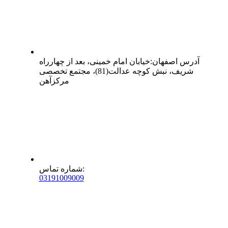
آدرس
اصفهان
:
خیابان امام خمینی، بعد از چهارراه
شریف، نبش کوچه عدالت(81)، مجتمع تخصصی
مرکزآهن
:
شماره تماس
0
31
91009009