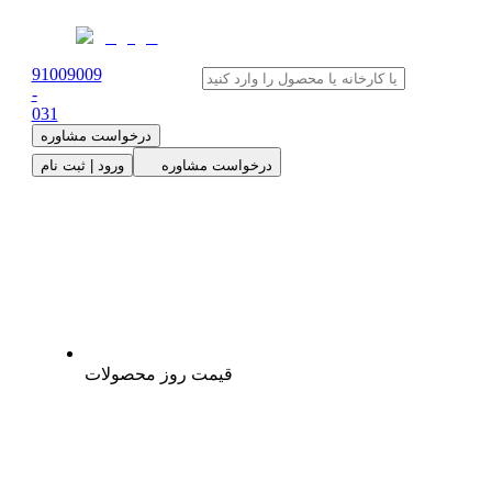
91009009
-
0
31
درخواست مشاوره
درخواست مشاوره
ورود | ثبت نام
قیمت روز محصولات