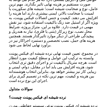
صورت مستقیم بر هزینه نهایی تاثیر بگذارند. مهم ترین
عامل، نوع و ضخامت شیشه است؛ شیشه های سکوریت یا
لمینت با ضخامت بالاتر، ایمنی بیشتری دارند اما هزینه را
افزایش می دهند. کیفیت و جنس اتصالات فیکس پوینت، به
ویژه اگر از استیل ضد زنگ باکیفیت استفاده شود، نیز نقش
مهمی در قیمت دارد. علاوه بر این، متراژ پروژه، شرایط
محل نصب، نوع زیرکار (بتنی یا فلزی)، نیاز به هندریل و
پیچیدگی طراحی از دیگر موارد تاثیرگذار هستند. همچنین
هزینه های حمل، نصب تخصصی و دستمزد اجراکار نیز در
برآورد نهایی لحاظ می شود.
در مجموع، تعیین قیمت نهایی نرده شیشه ای فیکس پوینت
وابسته به ترکیب این عوامل و سطح کیفیت مورد انتظار
است. هرچه متریال باکیفیت تر و اجرای دقیق تری انتخاب
شود، هزینه افزایش می یابد اما در مقابل، دوام، ایمنی و
زیبایی کار نیز بیشتر خواهد بود. بنابراین انتخاب هوشمندانه
بین هزینه و کیفیت، مهم ترین نکته در تصمیم گیری برای
اجرای این نوع نرده است.
سوالات متداول
نرده شیشه‌ ای فیکس پوینت چیست؟
نرده شیشه ای فیکس پوینت نوعی سیستم حفاظتی مدرن