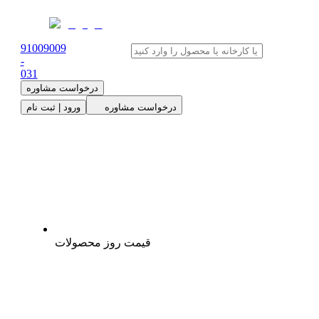
91009009
-
0
31
درخواست مشاوره
درخواست مشاوره
ورود | ثبت نام
قیمت روز محصولات