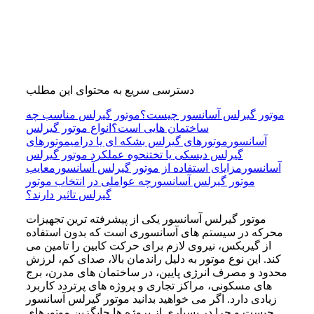
دسترسی سریع به محتوای این مطلب
موتور گیرلس آسانسور چیست؟
موتور گیرلس مناسب چه
ساختمان هایی است؟
انواع موتور گیرلس
آسانسور
موتورهای گیرلس بشکه ای یا درامی
موتورهای
گیرلس دیسکی یا تخت
نحوه عملکرد موتور گیرلس
آسانسور
مزایای استفاده از موتور گیرلس آسانسور
معایب
موتور گیرلس آسانسور
چه عواملی در انتخاب موتور
گیرلس تاثیر دارند؟
موتور گیرلس آسانسور یکی از پیشرفته ترین تجهیزات
محرکه در سیستم های آسانسوری است که بدون استفاده
از گیربکس، نیروی لازم برای حرکت کابین را تامین می
کند. این نوع موتور به دلیل راندمان بالا، صدای کم، لرزش
محدود و مصرف انرژی پایین، در ساختمان های مدرن، برج
های مسکونی، مراکز تجاری و پروژه های پرتردد کاربرد
زیادی دارد. اگر می خواهید بدانید موتور گیرلس آسانسور
چیست و چرا در بسیاری از پروژه ها جایگزین موتورهای