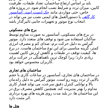
باید بر اساس ارتفاع ساختمان، تعداد طبقات، ظرفیت
کابین، میزان تردد و شرایط نصب انجام شود. در پروژه های
خاص، حتی مواردی مانند
چک لیست ایمنی آسانسور
کارگاهی
یا دستورالعمل های ایمنی نصب نیز می تواند در
انتخاب نوع موتور و تجهیزات جانبی تاثیرگذار باشد.
برج های مسکونی
در برج های مسکونی، آسانسور به صورت مداوم توسط
ساکنان استفاده می شود و توقف های متعدد دارد. موتور
گیرلس به دلیل حرکت نرم، صدای کم و مصرف انرژی
کمتر، گزینه مناسبی برای این نوع ساختمان هاست. در برج
ها، کیفیت توقف در طبقات و کاهش لرزش کابین اهمیت
زیادی دارد؛ زیرا کوچک ترین ناهماهنگی در حرکت برای
کاربران محسوس خواهد بود.
ساختمان های تجاری
در ساختمان های تجاری، آسانسور در ساعات کاری با حجم
بالایی از تردد روبه رو است. موتور گیرلس به دلیل راندمان
بالا و توانایی کنترل دقیق سرعت، می تواند فشار کاری
مداوم را بهتر مدیریت کند. همچنین کاهش مصرف برق در
این ساختمان ها، در بلند مدت روی هزینه های بهره برداری
اثر مثبت دارد.
هتل ها