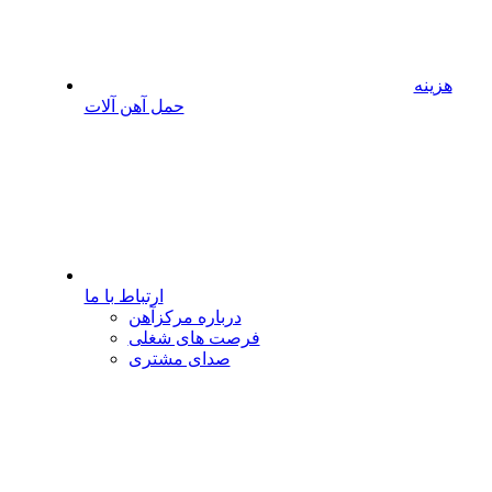
هزینه
حمل آهن آلات
ارتباط با ما
درباره مرکزآهن
فرصت های شغلی
صدای مشتری