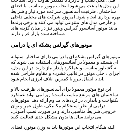
فنی، محل نصب و کاربرد با یکدیگر تفاوت دارند. شناخت
این مدل ها باعث می شود انتخاب موتور متناسب با فضای
ساختمان، ظرفیت آسانسور، سرعت مورد نیاز و شرایط
بهره برداری انجام شود. امروزه شرکت های مختلف داخلی
و خارجی مدل های متنوعی تولید می کنند و برخی برندها
مانند موتور آسانسور گیرلس ویتور نیز در میان گزینه های
شناخته شده بازار قرار دارند.
موتورهای گیرلس بشکه ای یا درامی
موتورهای گیرلس بشکه ای یا درامی دارای ساختار استوانه
ای هستند و معمولا در آسانسورهایی استفاده می شوند که
به گشتاور مناسب و عملکرد پایدار نیاز دارند. در این مدل،
اجزای داخلی موتور در قالبی فشرده و مقاوم طراحی شده
اند تا انتقال نیرو با کمترین اتلاف انرژی انجام شود.
این نوع موتور معمولا برای آسانسورهای ظرفیت بالا و
ساختمان های مرتفع مناسب است؛ زیرا می تواند عملکرد
یکنواخت و پایداری در ترددهای مداوم ارائه دهد. موتورهای
درامی از نظر استحکام مکانیکی، طول عمر و توان
خروجی شرایط مناسبی دارند و در صورت نصب اصولی،
می توانند سال ها بدون مشکل جدی فعالیت کنند.
البته هنگام انتخاب این موتورها باید به وزن موتور، فضای