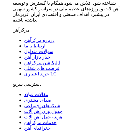
شناخته شود. تلاش می‌شود همگام با گسترش و توسعه
آهن‌آلات و پروژه‌های عظیم ملی در سراسر کشور سهمی
در پیشبرد اهداف صنعتی و اقتصادی ایران عزیزمان
داشته باشیم.
مرکزآهن
درباره مرکزآهن
ارتباط با ما
سوالات متداول
اخبار بازار آهن
اپلیکیشن مرکزآهن
فرصت های شغلی
خرید اعتباری LC
دسترسی سریع
مقالات فولاد
صدای مشتری
شبکه‌های اجتماعی
جدول وزن آهن آلات
هزینه حمل آهن آلات
خدمات مرکزآهن
جغرافیای آهن