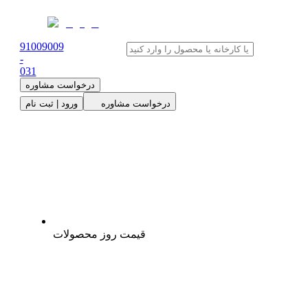
91009009
-
0
31
درخواست مشاوره
درخواست مشاوره
ورود | ثبت نام
قیمت روز محصولات