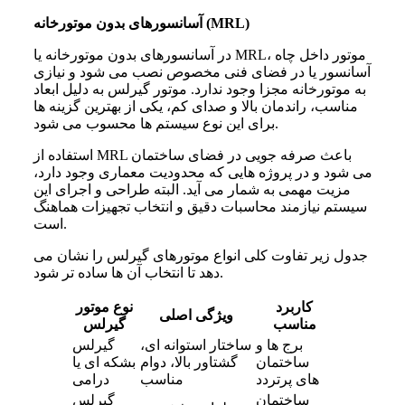
آسانسورهای بدون موتورخانه (MRL)
در آسانسورهای بدون موتورخانه یا MRL، موتور داخل چاه
آسانسور یا در فضای فنی مخصوص نصب می شود و نیازی
به موتورخانه مجزا وجود ندارد. موتور گیرلس به دلیل ابعاد
مناسب، راندمان بالا و صدای کم، یکی از بهترین گزینه ها
برای این نوع سیستم ها محسوب می شود.
استفاده از MRL باعث صرفه جویی در فضای ساختمان
می شود و در پروژه هایی که محدودیت معماری وجود دارد،
مزیت مهمی به شمار می آید. البته طراحی و اجرای این
سیستم نیازمند محاسبات دقیق و انتخاب تجهیزات هماهنگ
است.
جدول زیر تفاوت کلی انواع موتورهای گیرلس را نشان می
دهد تا انتخاب آن ها ساده تر شود.
کاربرد
نوع موتور
ویژگی اصلی
مناسب
گیرلس
برج ها و
ساختار استوانه ای،
گیرلس
ساختمان
گشتاور بالا، دوام
بشکه ای یا
های پرتردد
مناسب
درامی
ساختمان
گیرلس