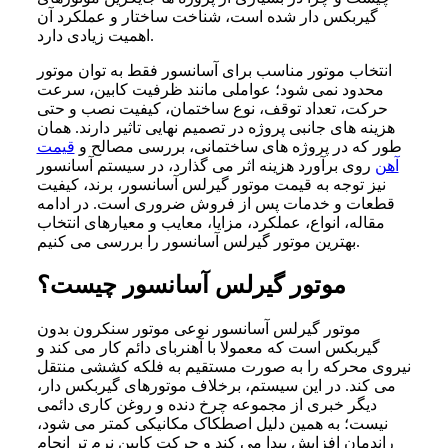
گیربکس دار شده است، شناخت ساختار و عملکرد آن
اهمیت زیادی دارد.
انتخاب موتور مناسب برای آسانسور فقط به توان موتور
محدود نمی شود؛ عواملی مانند ظرفیت کابین، سرعت
حرکت، تعداد توقف، نوع ساختمان، کیفیت نصب و حتی
هزینه های جانبی پروژه در تصمیم نهایی تاثیر دارند. همان
طور که در پروژه های ساختمانی، بررسی مصالح و
قیمت
آهن
روی برآورد هزینه اثر می گذارد، در سیستم آسانسور
نیز توجه به قیمت موتور گیرلس آسانسور، برند، کیفیت
قطعات و خدمات پس از فروش ضروری است. در ادامه
مقاله، انواع، عملکرد، مزایا، معایب و معیارهای انتخاب
بهترین موتور گیرلس آسانسور را بررسی می کنیم.
موتور گیرلس آسانسور چیست؟
موتور گیرلس آسانسور نوعی موتور سنکرون بدون
گیربکس است که معمولا با آهنربای دائم کار می کند و
نیروی محرکه را به صورت مستقیم به فلکه کششی منتقل
می کند. در این سیستم، برخلاف موتورهای گیربکس دار،
دیگر خبری از مجموعه چرخ دنده و روغن کاری دائمی
نیست؛ به همین دلیل اصطکاک مکانیکی کمتر می شود،
راندمان افزایش پیدا می کند و حرکت کابین نرم تر انجام