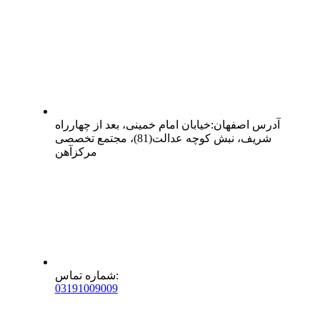
آدرس
اصفهان
:
خیابان امام خمینی، بعد از چهارراه
شریف، نبش کوچه عدالت(81)، مجتمع تخصصی
مرکزآهن
:
شماره تماس
0
31
91009009