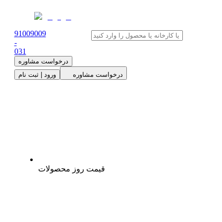
91009009
-
0
31
درخواست مشاوره
درخواست مشاوره
ورود | ثبت نام
قیمت روز محصولات