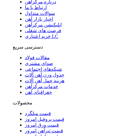
درباره مرکزآهن
ارتباط با ما
سوالات متداول
اخبار بازار آهن
اپلیکیشن مرکزآهن
فرصت های شغلی
خرید اعتباری LC
دسترسی سریع
مقالات فولاد
صدای مشتری
شبکه‌های اجتماعی
جدول وزن آهن آلات
هزینه حمل آهن آلات
خدمات مرکزآهن
جغرافیای آهن
محصولات
قیمت میلگرد
قیمت پروفیل امروز
قیمت ورق امروز
قیمت تیرآهن امروز