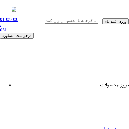
91009009
ورود | ثبت نام
-
0
31
درخواست مشاوره
روز محصولات