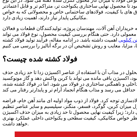
عی فولاد با میزان گاز محلول کنترل شده گفته می شود. در این نوع
د تا محصول نهایی ساختاری یکنواخت تر، متراکم تر و قابل اعتمادتر
رق های با کیفیت، فولادهای ساختمانی خاص و محصولاتی که به خواص
مکانیکی پایدار نیاز دارند، اهمیت زیادی دارد.
 خریداران آهن آلات، مهندسان پروژه، تولیدکنندگان قطعات و فعالان
های معمولی دارد. حتی هنگام بررسی کیفیت محصول، نوع فولاد می تواند
ن کیلویی
اهمیت داشته باشد. در ادامه مقاله، فرآیند تولید فولاد کشته
فولاد کشته شده چیست؟
لول در مذاب آن با استفاده از عناصر اکسیژن زدا تا حد زیادی حذف
د، اکسیژن باقی مانده می تواند با کربن واکنش دهد و گاز مونوکسید
اخلی و ناهمگنی ساختاری در فولاد می شود. اما در فولاد کشته شده،
ادسازی توجه کرد. فولاد از ذوب مواد اولیه ای مانند آهن خام، قراضه
ل میزان کربن، گوگرد، فسفر، منگنز، سیلیسیم و سایر عناصر تنظیم
 دارد؛ زیرا کیفیت نهایی محصول تا حد زیادی به میزان حذف اکسیژن
ز نظر خواص مکانیکی، کیفیت سطحی و یکنواختی داخلی عملکرد بهتری
خواهد داشت.