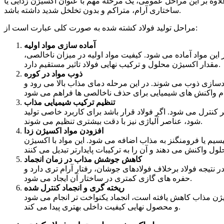
راحل عمومی، یک مرحله مهم با عنوان اکسیژن زدایی یا Deoxidation انجام می شود تا فولاد نهایی
ساختاری آرام، متراکم و بدون تخلخل شدید داشته باشد.
مراحل تولید فولاد کشته شده به صورت کلی عبارت است از:
آماده سازی مواد اولیه
ز این مواد آماده می شود. کیفیت مواد اولیه در میزان ناخالصی،
مقدار اکسیژن محلول و ترکیب نهایی فولاد تاثیر مستقیم دارد.
ذوب مواد در کوره
لادسازی ذوب می شوند. در این مرحله دمای مذاب بالا می رود و
تنظیم ترکیب شیمیایی مذاب
کنترل می شود. اگر فولاد قرار باشد برای کاربرد خاصی تولید
شود، عناصر آلیاژی نیز با دقت بیشتری تنظیم می شوند.
افزودن مواد اکسیژن زدا
یسیم یا فرومنگنز به مذاب اضافه می شود. این مواد با اکسیژن
کاهش جوشش مذاب در زمان انجماد
ر نتیجه فولاد برخلاف فولادهای جوشان، رفتار آرام تری دارد و
حفره های گازی کمتری در ساختار آن ایجاد می شود.
ریخته گری و انجماد کنترل شده
ژن مذاب کاهش یافته است، انجماد یکنواخت تر انجام می شود
و محصول نهایی کیفیت داخلی بهتری پیدا می کند.