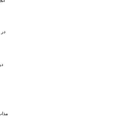
در 
در
مذاب