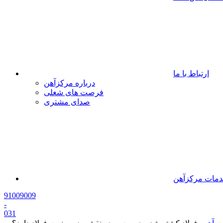
ارتباط با ما
درباره مرکزآهن
فرصت های شغلی
صدای مشتری
مات مرکزآهن
91009009
-
0
31