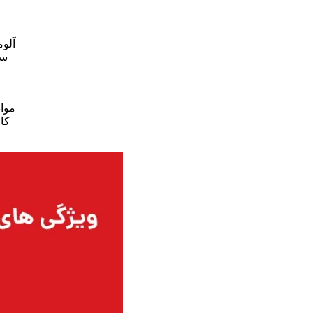
آلوم
سی
مواد
کام