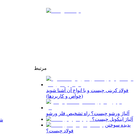
مرتبط
فولاد کربنی چیست و با انواع آن آشنا شوید
(خواص و کاربردها)
آلیاژ ورشو چیست؟ راه تشخیص فلز ورشو
آلیاژ اینکونل چیست؟
شد
پدیده سوختن
فولاد چیست؟