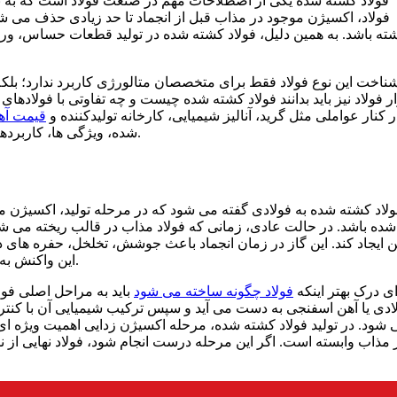
فولاد کشته شده یکی از اصطلاحات مهم در صنعت فولاد است که به نو
فولاد، اکسیژن موجود در مذاب قبل از انجماد تا حد زیادی حذف می شو
شته باشد. به همین دلیل، فولاد کشته شده در تولید قطعات حساس، و
ناخت این نوع فولاد فقط برای متخصصان متالورژی کاربرد ندارد؛ بلکه
ار فولاد نیز باید بدانند فولاد کشته شده چیست و چه تفاوتی با فولاد
ر کنار عواملی مثل گرید، آنالیز شیمیایی، کارخانه تولیدکننده و
قیمت آه
شده، ویژگی ها، کاربردها، مزایا، معایب و روش تشخیص آن در برگه آنالیز را بررسی می کنیم.
ولاد کشته شده به فولادی گفته می شود که در مرحله تولید، اکسیژن مح
شده باشد. در حالت عادی، زمانی که فولاد مذاب در قالب ریخته می شو
 ایجاد کند. این گاز در زمان انجماد باعث جوشش، تخلخل، حفره های د
این واکنش به حداقل می رسد و مذاب هنگام انجماد آرام تر و پایدارتر رفتار می کند.
ی درک بهتر اینکه
فولاد چگونه ساخته می شود
باید به مراحل اصلی فول
ادی یا آهن اسفنجی به دست می آید و سپس ترکیب شیمیایی آن با کنتر
 شود. در تولید فولاد کشته شده، مرحله اکسیژن زدایی اهمیت ویژه ای
 مذاب وابسته است. اگر این مرحله درست انجام شود، فولاد نهایی ا