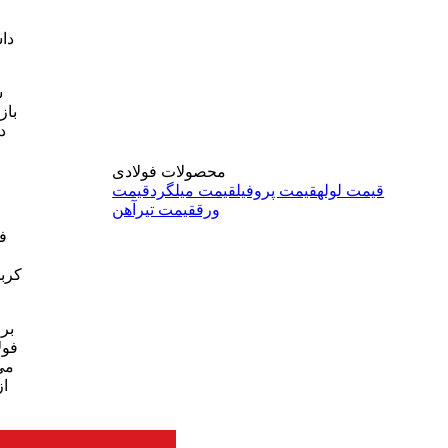
دا
ش
باز
د
محصولات فولادی
قیمت لوله
قیمت پروفیل
قیمت میلگرد
قیمت
ورق
قیمت تیرآهن
ف
کربن
برا
فول
می
از