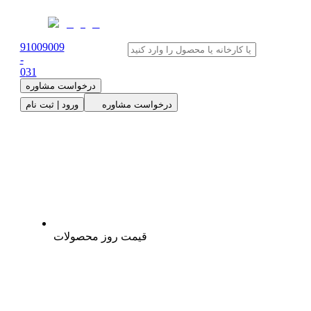
91009009
-
0
31
درخواست مشاوره
درخواست مشاوره
ورود | ثبت نام
قیمت روز محصولات