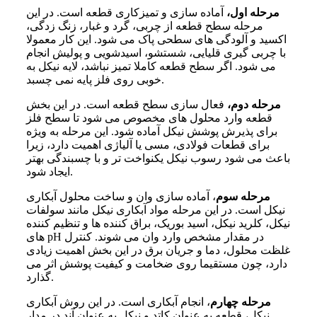
مرحله اول،
آماده سازی و تمیزکاری قطعه است. در این
مرحله سطح قطعه از چربی، گرد و غبار، زنگ زدگی،
اکسید و آلودگی های سطحی پاک می شود. این کار معمولا
با چربی گیری قلیایی، شستشو، اسیدشویی و پولیش انجام
می شود. اگر سطح قطعه کاملا تمیز نباشد، لایه نیکل به
خوبی روی فلز پایه نمی چسبد.
مرحله دوم،
فعال سازی سطح قطعه است. در این بخش
قطعه وارد محلول های مخصوص می شود تا سطح فلز
برای پذیرش پوشش نیکل آماده شود. این مرحله به ویژه
برای قطعات فولادی، مسی یا آلیاژی اهمیت دارد، زیرا
باعث می شود رسوب نیکل یکنواخت تر و با چسبندگی بهتر
ایجاد شود.
مرحله سوم
، آماده سازی وان و ساخت محلول آبکاری
نیکل است. در این مرحله مواد آبکاری نیکل مانند سولفات
نیکل، کلرید نیکل، اسید بوریک، براق کننده ها و تنظیم کننده
های pH در مقدار مشخص وارد وان می شوند. کنترل
غلظت محلول، دما و جریان برق در این بخش اهمیت زیادی
دارد، چون مستقیما روی ضخامت و کیفیت پوشش اثر می
گذارد.
مرحله چهارم
، انجام آبکاری است. در این روش آبکاری
نیکل، قطعه به عنوان کاتد و نیکل به عنوان آند در مدار