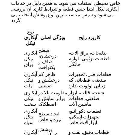
خاص محیطی استفاده می شود. به همین دلیل در خدمات
آبکاری نیکل ابتدا جنس قطعه و شرایط کاری آن بررسی
می شود و سپس مناسب ترین نوع پوشش انتخاب می
گردد.
نوع
کاربرد رایج
ویژگی اصلی
آبکاری
نیکل
سطح
بدلیجات، یراق آلات،
آبکاری
درخشان،
قطعات تزئینی، لوازم
نیکل
صاف و
خانگی
براق
یکنواخت
قطعات فنی، تجهیزات
ظاهر کم
آبکاری
صنعتی، قطعاتی که
درخشش و
نیکل
زیبایی اولویت ندارد
صنعتی
مات
شفت، قالب، ابزار
مقاومت بالا در
آبکاری
صنعتی، قطعات
برابر سایش و
نیکل
ماشین آلات
اصطکاک
سخت
قطعات دکوراتیو،
آبکاری
ایجاد سطح
تجهیزات اپتیکی،
نیکل
تیره و خاص
ابزارآلات خاص
سیاه
پوشش
قطعات دقیق، نفت و
آبکاری