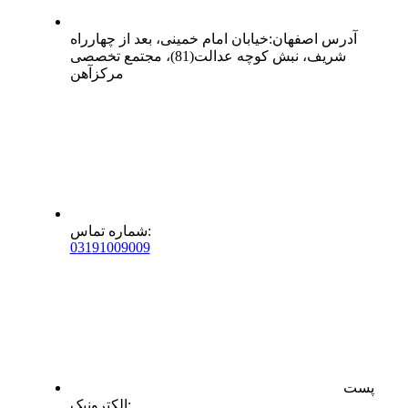
آدرس
اصفهان
:
خیابان امام خمینی، بعد از چهارراه
شریف، نبش کوچه عدالت(81)، مجتمع تخصصی
مرکزآهن
:
شماره تماس
0
31
91009009
پست
:
الکترونیک