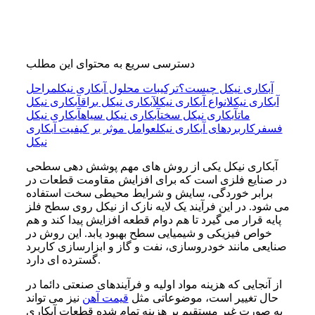
دسترسی سریع به محتوای این مطلب
آبکاری نیکل چیست؟
ترکیبات محلول آبکاری نیکل
مراحل
آبکاری نیکل
انواع آبکاری نیکل
آبکاری نیکل براق
آبکاری نیکل
مات
آبکاری نیکل سخت
آبکاری نیکل سیاه
آبکاری نیکل
فسفر
کاربردهای آبکاری نیکل
عوامل موثر بر کیفیت آبکاری
نیکل
آبکاری نیکل یکی از روش های مهم پوشش دهی سطحی
در صنایع فلزی است که برای افزایش مقاومت قطعات در
برابر خوردگی، سایش و شرایط محیطی سخت استفاده
می شود. در این فرآیند یک لایه نازک از نیکل روی سطح فلز
پایه قرار می گیرد تا هم دوام قطعه افزایش پیدا کند و هم
خواص فیزیکی و شیمیایی سطح بهبود یابد. این روش در
صنایعی مانند خودروسازی، نفت و گاز و ابزارسازی کاربرد
گسترده ای دارد.
از آنجایی که هزینه مواد اولیه و فرآیندهای صنعتی دائما در
حال تغییر است، موضوعاتی مثل
قیمت آهن
نیز می تواند
به صورت غیر مستقیم بر هزینه تمام شده قطعات آبکاری