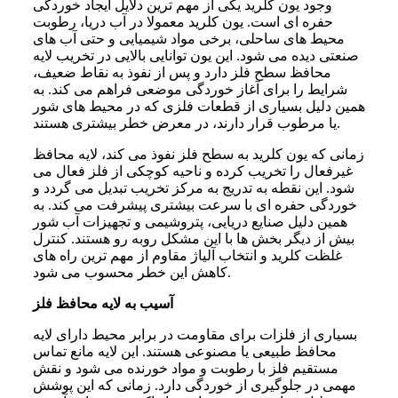
وجود یون کلرید یکی از مهم ترین دلایل ایجاد خوردگی
حفره ای است. یون کلرید معمولا در آب دریا، رطوبت
محیط های ساحلی، برخی مواد شیمیایی و حتی آب های
صنعتی دیده می شود. این یون توانایی بالایی در تخریب لایه
محافظ سطح فلز دارد و پس از نفوذ به نقاط ضعیف،
شرایط را برای آغاز خوردگی موضعی فراهم می کند. به
همین دلیل بسیاری از قطعات فلزی که در محیط های شور
یا مرطوب قرار دارند، در معرض خطر بیشتری هستند.
زمانی که یون کلرید به سطح فلز نفوذ می کند، لایه محافظ
غیرفعال را تخریب کرده و ناحیه کوچکی از فلز فعال می
شود. این نقطه به تدریج به مرکز تخریب تبدیل می گردد و
خوردگی حفره ای با سرعت بیشتری پیشرفت می کند. به
همین دلیل صنایع دریایی، پتروشیمی و تجهیزات آب شور
بیش از دیگر بخش ها با این مشکل روبه رو هستند. کنترل
غلظت کلرید و انتخاب آلیاژ مقاوم از مهم ترین راه های
کاهش این خطر محسوب می شود.
آسیب به لایه محافظ فلز
بسیاری از فلزات برای مقاومت در برابر محیط دارای لایه
محافظ طبیعی یا مصنوعی هستند. این لایه مانع تماس
مستقیم فلز با رطوبت و مواد خورنده می شود و نقش
مهمی در جلوگیری از خوردگی دارد. زمانی که این پوشش