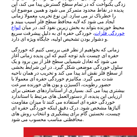
زدگی یکنواخت که در تمام سطح گسترش پیدا می کند، این
پدیده در نقاط محدود متمرکز می شود و همین موضوع آن
را خطرناک تر می سازد. این نوع تخریب معمولا زمانی
ایجاد می شود که لایه محافظ سطح فلز آسیب ببیند و
محیط خورنده بتواند به بخش زیرین نفوذ کند. در میان
انواع
خوردگی فلزات
، خوردگی حفره ای به دلیل پیشرفت سریع
و دشوار بودن تشخیص اولیه، جایگاه ویژه ای دارد.
زمانی که بخواهیم از نظر فنی بررسی کنیم که خوردگی
حفره ای چیست باید توجه کنیم که این پدیده زمانی آغاز
می شود که تعادل شیمیایی سطح فلز از بین برود و یک
سلول خوردگی موضعی شکل گیرد. در این شرایط بخشی
از سطح فلز نقش آند پیدا می کند و تخریب در همان ناحیه
شدت می گیرد. مکانیزم خوردگی حفره ای معمولا با
حضور رطوبت، اکسیژن و یون های خورنده سرعت
بیشتری پیدا می کند. بسیاری از استانداردهای صنعتی برای
ارزیابی این پدیده، از دستورالعمل های مرتبط با استاندارد
خوردگی حفره ای استفاده می کنند تا میزان مقاومت
آلیاژها مشخص شود. درک دقیق اینکه خوردگی حفره ای
چیست، نخستین گام برای پیشگیری و انتخاب روش های
محافظتی مناسب محسوب می شود.