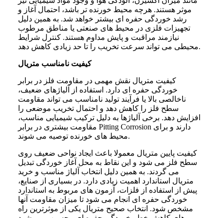
مانند میزان اکسیژن، آلودگی هوا و وجود مواد شیمیایی نیز
موثر هستند. هرچه محیط خورنده تر باشد، احتمال آغاز و
رشد خوردگی حفره ای بیشتر خواهد شد. به همین دلیل
تجهیزات فلزی در محیط های صنعتی یا مناطق مرطوب
نیازمند مراقبت و پایش مداوم هستند. کنترل شرایط
محیطی می تواند سرعت تخریب را تا حد زیادی کاهش دهد.
کیفیت نامناسب متریال
کیفیت متریال نقش مهمی در مقاومت فلز در برابر
خوردگی حفره ای دارد. استفاده از آلیاژهای ضعیف،
ناخالصی بالا یا فرآیند تولید نامناسب می تواند مقاومت
سطح فلز را کاهش دهد و احتمال تخریب موضعی را
افزایش دهد. برخی آلیاژها به دلیل ترکیب شیمیایی مناسب،
مقاومت بیشتری در برابر Pitting Corrosion دارند و برای
محیط های خورنده توصیه می شوند.
کیفیت پایین متریال معمولا باعث ایجاد نواحی ضعیف روی
سطح فلز می شود و این نقاط به محل آغاز خوردگی تبدیل
می گردند. به همین دلیل انتخاب آلیاژ مناسب و خرید
متریال استاندارد اهمیت زیادی دارد. در بسیاری از صنایع،
پیش از استفاده از فلزات، آزمون های مربوط به استاندارد
خوردگی حفره ای انجام می شود تا میزان مقاومت آنها
مشخص شود. انتخاب صحیح متریال یکی از موثرترین راه
های کاهش خطر خوردگی حفره ای محسوب می شود.