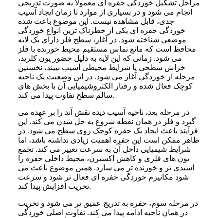
مراحل تشکیل خوردگی حفره ای معمولا به صورت تدریجی
انجام می شود و در بسیاری از موارد تا زمان ایجاد آسیب
جدی، قابل مشاهده نیست. این موضوع باعث شده
خوردگی حفره ای یکی از خطرناک ترین انواع خوردگی
موضعی شناخته شود. در آغاز، سطح فلز دارای یک لایه
محافظ است که مانع تماس مستقیم محیط خورنده با فلز
می شود. زمانی که این لایه به دلیل حضور یون کلرید،
خراش سطحی یا شرایط محیطی آسیب ببیند، نخستین
مرحله از خوردگی آغاز می شود. در این وضعیت یک ناحیه
کوچک فعال شده و رفتار الکتروشیمیایی آن با بخش های
سالم سطح تفاوت پیدا می کند.
در مرحله بعد، ناحیه آسیب دیده نقش آند را بر عهده می
گیرد و فلز در همان نقطه شروع به حل شدن می کند. این
فرآیند باعث ایجاد یک حفره کوچک روی سطح می شود. در
ظاهر ممکن است این حفره اهمیت زیادی نداشته باشد، اما
شرایط شیمیایی داخل آن به سرعت تغییر می کند. تجمع
یون های فلزی و کاهش اکسیژن، محیط داخلی حفره را
اسیدی تر و خورنده تر می سازد. همین موضوع باعث می
شود مکانیزم خوردگی حفره ای فعال تر شود و سرعت
تخریب افزایش پیدا کند.
در مرحله سوم، حفره به تدریج عمیق تر می شود و تخریب
در همان ناحیه ادامه پیدا می کند. تفاوت اصلی خوردگی