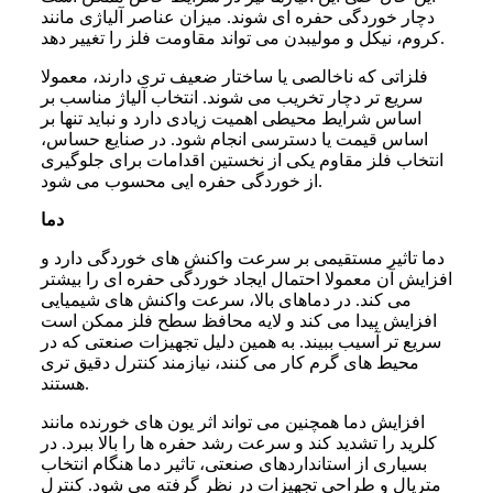
دچار خوردگی حفره ای شوند. میزان عناصر آلیاژی مانند
کروم، نیکل و مولیبدن می تواند مقاومت فلز را تغییر دهد.
فلزاتی که ناخالصی یا ساختار ضعیف تری دارند، معمولا
سریع تر دچار تخریب می شوند. انتخاب آلیاژ مناسب بر
اساس شرایط محیطی اهمیت زیادی دارد و نباید تنها بر
اساس قیمت یا دسترسی انجام شود. در صنایع حساس،
انتخاب فلز مقاوم یکی از نخستین اقدامات برای جلوگیری
از خوردگی حفره ایی محسوب می شود.
دما
دما تاثیر مستقیمی بر سرعت واکنش های خوردگی دارد و
افزایش آن معمولا احتمال ایجاد خوردگی حفره ای را بیشتر
می کند. در دماهای بالا، سرعت واکنش های شیمیایی
افزایش پیدا می کند و لایه محافظ سطح فلز ممکن است
سریع تر آسیب ببیند. به همین دلیل تجهیزات صنعتی که در
محیط های گرم کار می کنند، نیازمند کنترل دقیق تری
هستند.
افزایش دما همچنین می تواند اثر یون های خورنده مانند
کلرید را تشدید کند و سرعت رشد حفره ها را بالا ببرد. در
بسیاری از استانداردهای صنعتی، تاثیر دما هنگام انتخاب
متریال و طراحی تجهیزات در نظر گرفته می شود. کنترل