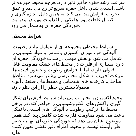
سرعت رشد حفره ها نیز تاثیر دارد. هرچه محیط خورنده تر
باشد، اسیدی شدن داخل حفره سریع تر رخ می دهد و عمق
تخریب افزایش پیدا می کند. به همین دلیل اندازه گیری و
کنترل غلظت یون ها یکی از اقدامات مهم در مدیریت
خوردگی حفره ای به شمار می رود.
شرایط محیطی
شرایط محیطی مجموعه ای از عوامل مانند رطوبت،
آلودگی هوا، میزان اکسیژن و تماس با مواد شیمیایی را
شامل می شود و نقش مهمی در شدت خوردگی حفره ای
دارد. بسیاری از فلزات در محیط های خشک مقاومت قابل
قبولی دارند، اما با افزایش رطوبت و حضور آلاینده ها،
سرعت تخریب به شکل محسوسی بیشتر می شود. مناطق
ساحلی، کارخانه های شیمیایی و محیط های صنعتی آلوده
معمولا بیشترین خطر را از این نظر دارند.
وجود اکسیژن و بخار آب می تواند شرایط لازم برای شکل
گیری واکنش های الکتروشیمیایی را فراهم کند. در برخی
محیط ها، ترکیب رطوبت با آلودگی های اسیدی یا نمکی
باعث می شود مقاومت فلز به شدت کاهش پیدا کند. همین
موضوع نشان می دهد که خوردگی حفره ای تنها به جنس
فلز وابسته نیست و محیط اطراف نیز نقشی تعیین کننده
دارد.