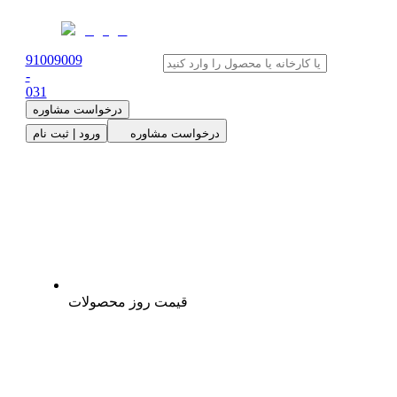
91009009
-
0
31
درخواست مشاوره
درخواست مشاوره
ورود | ثبت نام
قیمت روز محصولات