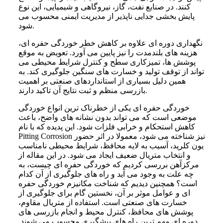
کنند. در صنایع نفت، گاز، نیروگاهی و شیمیایی، این نوع
پایش بخشی جدایی ناپذیر از مدیریت ایمنی محسوب می
شود.
نگهداری دوره ای علاوه بر کاهش خطر خوردگی حفره ای،
هزینه های بلندمدت را نیز پایین می آورد. تعویض به موقع
پوشش ها، تمیزکاری سطح و کنترل شرایط محیطی می
تواند از توقف تولید و خسارت های سنگین جلوگیری کند. به
همین دلیل بسیاری از استانداردهای صنعتی بر اهمیت
بازرسی منظم و ثبت نتایج آن تاکید دارند.
خوردگی حفره ای یکی از خطرناک ترین انواع خوردگی
موضعی است که می تواند بدون نشانه های واضح، باعث
کاهش استحکام و خرابی فلزات شود. این پدیده که با نام
Pitting Corrosion نیز شناخته می شود، معمولا در اثر حضور
یون کلرید، آسیب به لایه محافظ، شرایط محیطی نامناسب
و انتخاب متریال ضعیف ایجاد می شود. در این مقاله از
مرکزآهن بررسی کردیم که خوردگی حفره ای چیست، به
چه علت به وجود می آید و راه های جلوگیری از آن کدام
است؟ همچنین دیدیم که شناخت مکانیزم خوردگی حفره
ای و عوامل موثر بر آن، نخستین گام برای جلوگیری از
خسارت های صنعتی است. استفاده از متریال مقاوم،
پوشش های محافظ، کنترل محیط و انجام بازرسی های
دوره ای مهم ترین راه های پیشگیری محسوب می شوند.