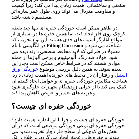
صنعتی و ساختمانی اهمیت زیادی پیدا می کند؛ زیرا کیفیت
و مقاومت متریال می تواند روی طول عمر سازه اثر
مستقیم داشته باشد.
در ظاهر ممکن است خوردگی حفره ای تنها چند نقطه
کوچک روی فلز ایجاد کند، اما همین حفره ها در بسیاری از
مواقع آغازگر آسیب های جدی هستند. این نوع تخریب که
شناخته می شود و
Pitting Corrosion
در انگلیسی با نام
معمولا در فلزاتی که لایه محافظ سطحی دارند دیده می
شود. فولاد ضد زنگ، آلومینیوم و برخی آلیاژها از جمله
موادی هستند که در شرایط خاص ممکن است دچار این
پدیده شوند. به همین دلیل بررسی موضوع
خوردگی ورق
استیل
و رفتار آن در محیط های خورنده اهمیت زیادی دارد.
شناخت مکانیزم خوردگی حفره ای و عوامل ایجاد کننده آن
کمک می کند تا از خرابی زودهنگام تجهیزات جلوگیری شود
و هزینه های تعمیر و تعویض کاهش پیدا کند.
خوردگی حفره ای چیست؟
خوردگی حفره ای چیست و چرا تا این اندازه اهمیت دارد؟
خوردگی حفره ای نوعی خوردگی موضعی است که در آن
بخش های کوچکی از سطح فلز دچار تخریب شدید می
شوند و حفره هایی عمیق ایجاد می گردد. بر خلاف زنگ