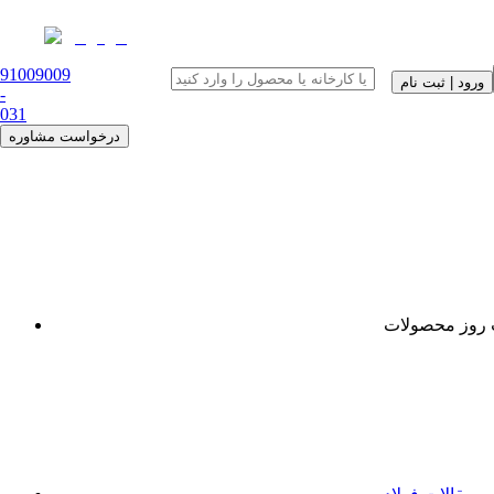
91009009
ورود | ثبت نام
-
0
31
درخواست مشاوره
روز محصولات