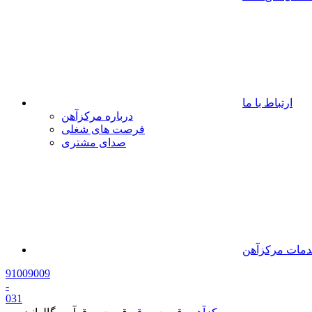
ارتباط با ما
درباره مرکزآهن
فرصت های شغلی
صدای مشتری
مات مرکزآهن
91009009
-
0
31