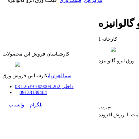
مرکزآهن
قیمت ورق
قیمت ورق آبرو گالوانیزه
گالوانیزه
کارخانه
1
کارشناسان فروش این محصولات
ورق آبرو گالوانیزه
سما اهوازیان
کارشناس فروش ورق
داخلی
262-263
91009009
-
31
0
0
9138139464
تلگرام
واتساپ
۰۲:۰۳
مت با ارزش افزوده