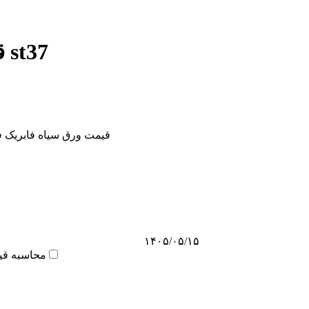
قیمت ورق st37
قیمت ورق سیاه فابریک ف
۱۴۰۵/۰۵/۱۵
محاسبه قی