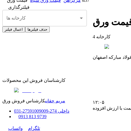
قیمت ورق st37
مرکزآهن
قیمت ورق سیاه
فیلترگذاری
کارخانه ها
حذف فیلترها
اعمال فیلتر
کارخانه
4
ولاد مبارکه اصفهان
کارشناسان فروش این محصولات
مریم حقانی
کارشناس فروش ورق
۱۲:۰۵
مت با ارزش افزوده
داخلی
274-275
91009009
-
31
0
0
913 813 9739
تلگرام
واتساپ