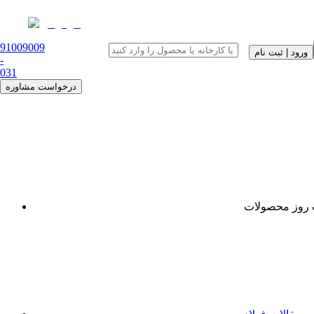
91009009
ورود | ثبت نام
-
0
31
درخواست مشاوره
روز محصولات