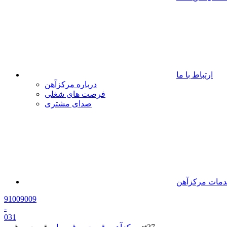
ارتباط با ما
درباره مرکزآهن
فرصت های شغلی
صدای مشتری
مات مرکزآهن
91009009
-
0
31