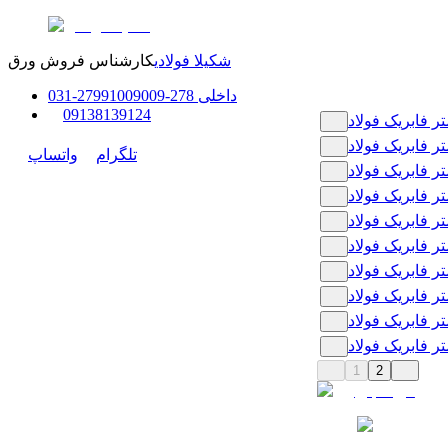
شکیلا فولادی
کارشناس فروش ورق
داخلی
278-279
91009009
-
31
0
0
9138139124
تلگرام
واتساپ
1
2