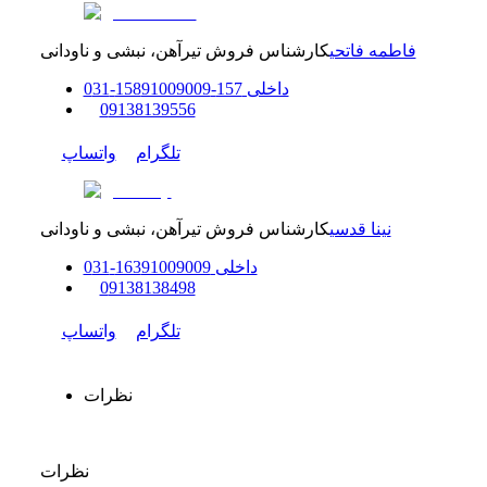
فاطمه فاتحی
کارشناس فروش تیرآهن، نبشی و ناودانی
داخلی
157-158
91009009
-
31
0
0
9138139556
تلگرام
واتساپ
نینا قدسی
کارشناس فروش تیرآهن، نبشی و ناودانی
داخلی
91009009
163
-
31
0
0
9138138498
تلگرام
واتساپ
نظرات
نظرات