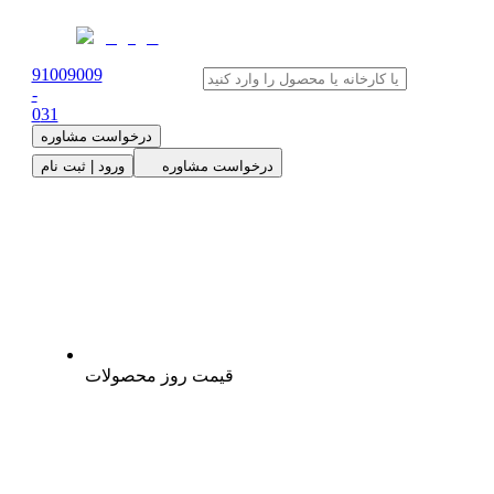
91009009
-
0
31
درخواست مشاوره
درخواست مشاوره
ورود | ثبت نام
قیمت روز محصولات