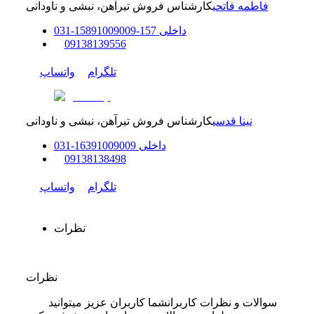
فاطمه فاتحی
کارشناس فروش تیرآهن، نبشی و ناودانی
داخلی
157-158
91009009
-
31
0
0
9138139556
تلگرام
واتساپ
نینا قدسی
کارشناس فروش تیرآهن، نبشی و ناودانی
داخلی
91009009
163
-
31
0
0
9138138498
تلگرام
واتساپ
نظرات
نظرات
سوالات و نظرات کاربران
شما کاربران عزیز میتوانید