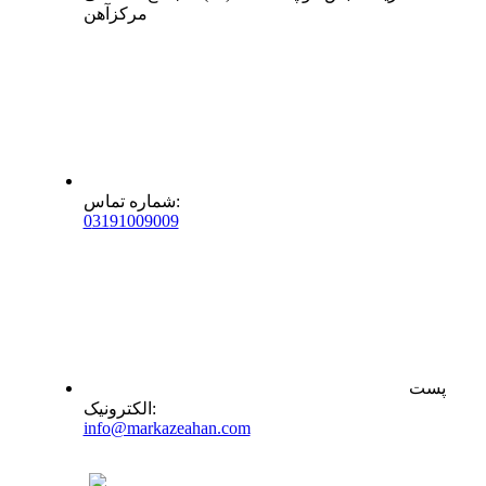
مرکزآهن
:
شماره تماس
0
31
91009009
پست
:
الکترونیک
info@markazeahan.com