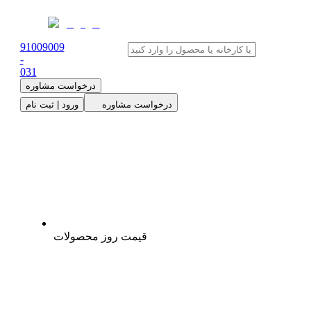
91009009
-
0
31
درخواست مشاوره
درخواست مشاوره
ورود | ثبت نام
قیمت روز محصولات