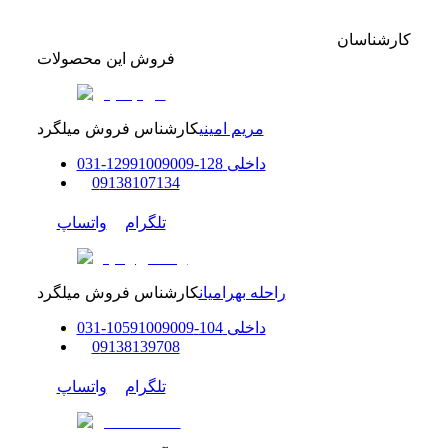
کارشناسان
فروش این محصولات
مریم امینی
کارشناس فروش میلگرد
داخلی
128-129
91009009
-
31
0
0
9138107134
تلگرام
واتساپ
راحله بهرامیان
کارشناس فروش میلگرد
داخلی
104-105
91009009
-
31
0
0
9138139708
تلگرام
واتساپ