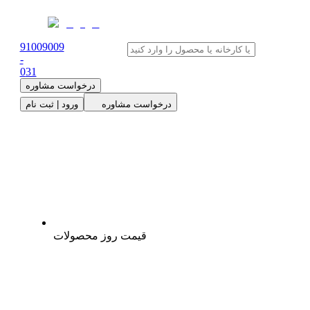
91009009
-
0
31
درخواست مشاوره
درخواست مشاوره
ورود | ثبت نام
قیمت روز محصولات