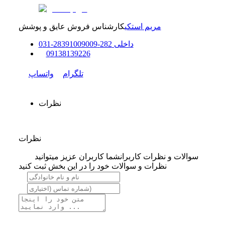
مریم استکی
کارشناس فروش عایق و پوشش
داخلی
282-283
91009009
-
31
0
0
9138139226
تلگرام
واتساپ
نظرات
نظرات
سوالات و نظرات کاربران
شما کاربران عزیز میتوانید
نظرات و سوالات خود را در این بخش ثبت کنید