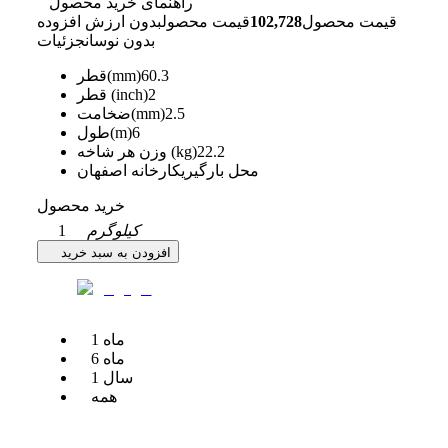
راهنمای خرید محصول
قیمت محصول
102,728
قیمت محصول
بدون ارزش افزوده
بدون نوسان
جزئیات
60.3
قطر(mm)
2
قطر (inch)
2.5
ضخامت(mm)
6
طول(m)
22.2
وزن هر شاخه (kg)
محل بارگیری
کارخانه اصفهان
خرید محصول
کیلوگرم
1
افزودن به سبد خرید
ماه
1
ماه
6
سال
1
همه