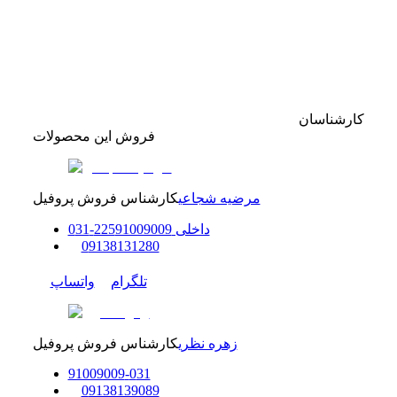
کارشناسان
فروش این محصولات
مرضیه شجاعی
کارشناس فروش پروفیل
داخلی
91009009
225
-
31
0
0
9138131280
تلگرام
واتساپ
زهره نظری
کارشناس فروش پروفیل
91009009
-
0
31
0
9138139089