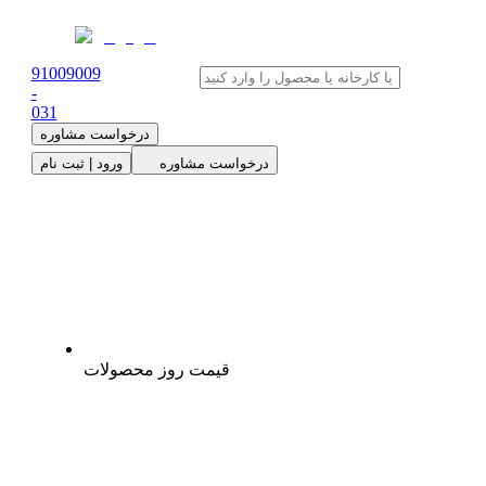
91009009
-
0
31
درخواست مشاوره
درخواست مشاوره
ورود | ثبت نام
قیمت روز محصولات