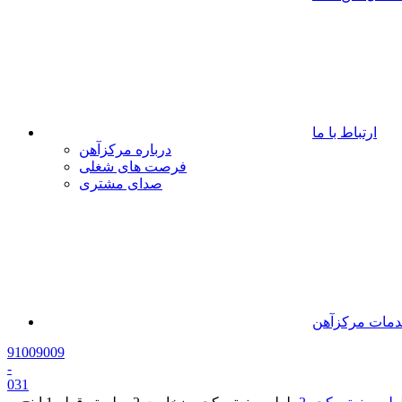
ارتباط با ما
درباره مرکزآهن
فرصت های شغلی
صدای مشتری
مات مرکزآهن
91009009
-
0
31