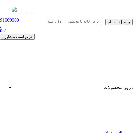
91009009
ورود | ثبت نام
-
0
31
درخواست مشاوره
روز محصولات