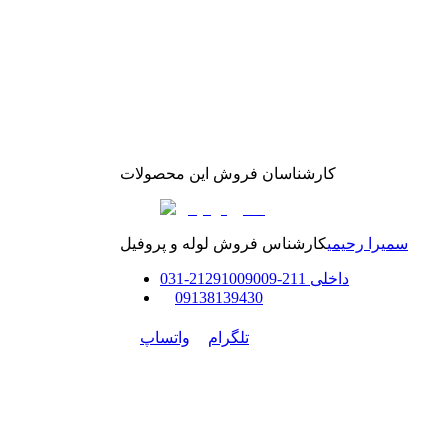
کارشناسان فروش این محصولات
سمیرا رحیمی
کارشناس فروش لوله و پروفیل
داخلی
211-212
91009009
-
31
0
0
9138139430
تلگرام
واتساپ