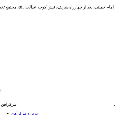
ام خمینی، بعد از چهارراه شریف، نبش کوچه عدالت(81)، مجتمع تخصصی مرکزآهن
:
پ
مرکزآهن
درباره مرکزآهن