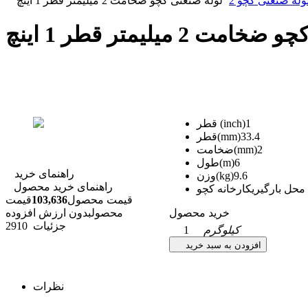
وله صنعتی کچو 2
لوله صنعتی کچو ضخامت 2 میلیمتر قطر 1 اینچ
 2 میلیمتر قطر 1 اینچ
1
قطر (inch)
33.4
قطر(mm)
2
ضخامت(mm)
6
طول(m)
راهنمای خرید
9.6
وزن(kg)
راهنمای خرید محصول
محل بارگیری
کارخانه کچو
قیمت محصول
103,636
قیمت
خرید محصول
محصول
بدون ارزش افزوده
جزئیات
2910
کیلوگرم
1
افزودن به سبد خرید
نظرات