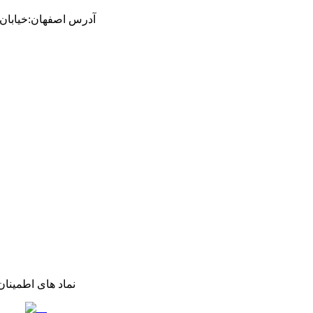
آدرس
اصفهان
:
خیابان ام
نماد های اطمینان