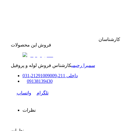
کارشناسان
فروش این محصولات
سمیرا رحیمی
کارشناس فروش لوله و پروفیل
داخلی
211-212
91009009
-
31
0
0
9138139430
تلگرام
واتساپ
نظرات
نظرات