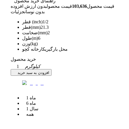
راهنمای خرید محصول
قیمت محصول
103,636
قیمت محصول
بدون ارزش افزوده
بدون نوسان
جزئیات
1/2
قطر (inch)
21.3
قطر(mm)
2
ضخامت(mm)
6
طول(m)
وزن(kg)
محل بارگیری
کارخانه کچو
خرید محصول
کیلوگرم
1
افزودن به سبد خرید
ماه
1
ماه
6
سال
1
همه