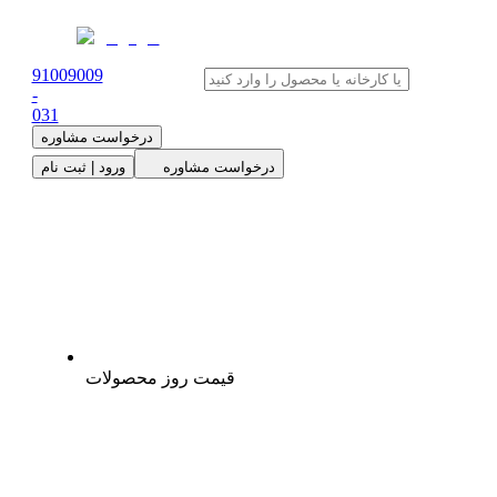
91009009
-
0
31
درخواست مشاوره
درخواست مشاوره
ورود | ثبت نام
قیمت روز محصولات