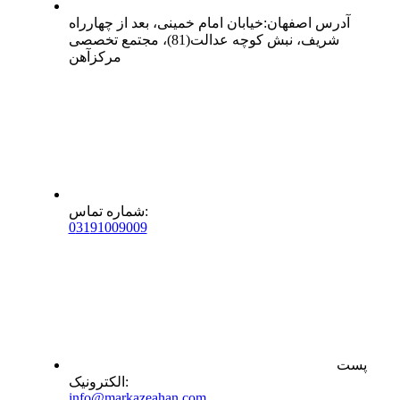
آدرس
اصفهان
:
خیابان امام خمینی، بعد از چهارراه
شریف، نبش کوچه عدالت(81)، مجتمع تخصصی
مرکزآهن
:
شماره تماس
0
31
91009009
پست
:
الکترونیک
info@markazeahan.com