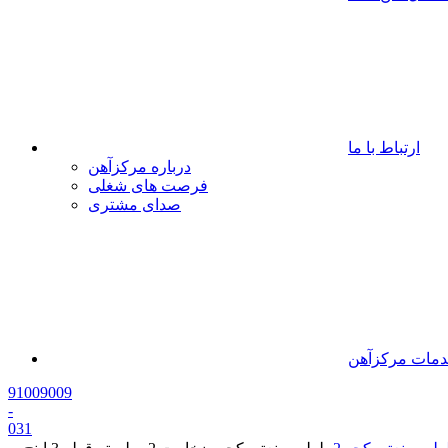
ارتباط با ما
درباره مرکزآهن
فرصت های شغلی
صدای مشتری
مات مرکزآهن
91009009
-
0
31