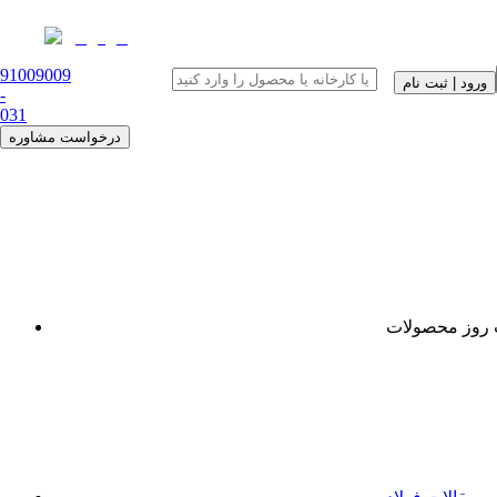
91009009
ورود | ثبت نام
-
0
31
درخواست مشاوره
روز محصولات