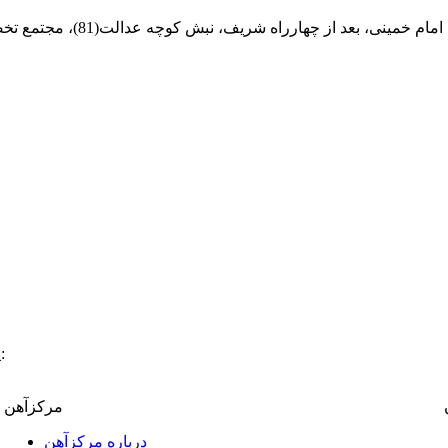
ام خمینی، بعد از چهارراه شریف، نبش کوچه عدالت(81)، مجتمع تخصصی مرکزآهن
:
پ
مرکزآهن
درباره مرکزآهن