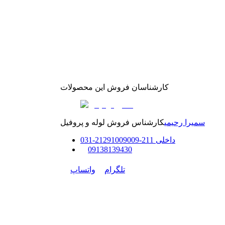
کارشناسان فروش این محصولات
سمیرا رحیمی
کارشناس فروش لوله و پروفیل
داخلی
211-212
91009009
-
31
0
0
9138139430
تلگرام
واتساپ