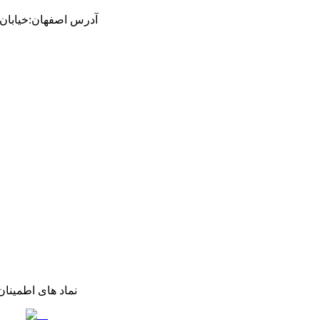
آدرس
اصفهان
:
خیابان ام
نماد های اطمینان