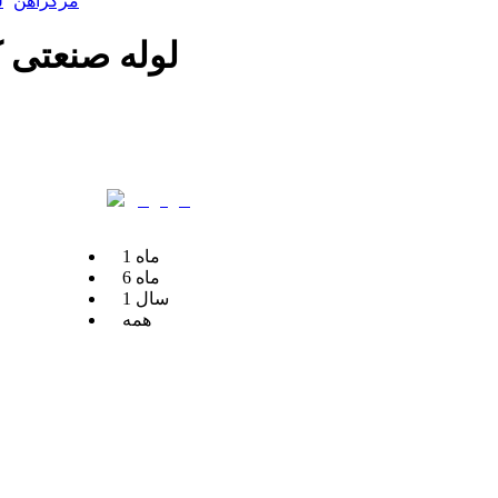
مرکزآهن
ل
لوله صنعتی کچو ضخامت
ماه
1
ماه
6
سال
1
همه