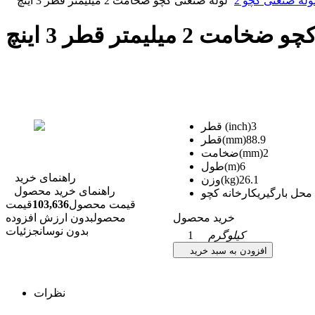
وله صنعتی کچو 2
لوله صنعتی کچو ضخامت 2 میلیمتر قطر 3 اینچ
 2 میلیمتر قطر 3 اینچ
3
قطر (inch)
88.9
قطر(mm)
2
ضخامت(mm)
6
طول(m)
راهنمای خرید
26.1
وزن(kg)
راهنمای خرید محصول
محل بارگیری
کارخانه کچو
قیمت محصول
103,636
قیمت
خرید محصول
محصول
بدون ارزش افزوده
بدون نوسان
جزئیات
کیلوگرم
1
افزودن به سبد خرید
نظرات