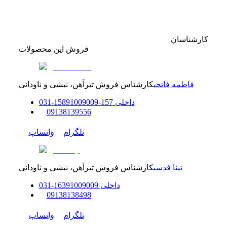
کارشناسان
فروش این محصولات
فاطمه فاتحی
کارشناس فروش تیرآهن، نبشی و ناودانی
داخلی
157-158
91009009
-
31
0
0
9138139556
تلگرام
واتساپ
نینا قدسی
کارشناس فروش تیرآهن، نبشی و ناودانی
داخلی
91009009
163
-
31
0
0
9138138498
تلگرام
واتساپ