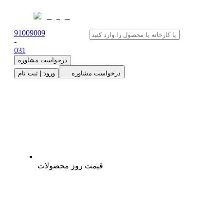
91009009
-
0
31
درخواست مشاوره
درخواست مشاوره
ورود | ثبت نام
قیمت روز محصولات