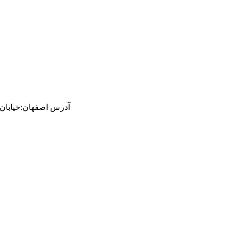
آدرس
اصفهان
:
خیابان ام