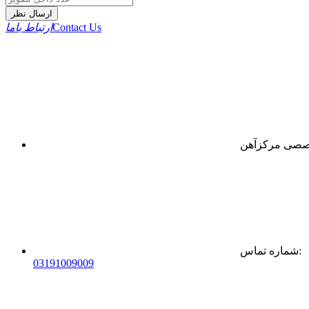
ارسال نظر
Contact Us
ارتباط باما
:
شماره تماس
0
31
91009009