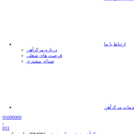
ارتباط با ما
درباره مرکزآهن
فرصت های شغلی
صدای مشتری
مات مرکزآهن
91009009
-
0
31