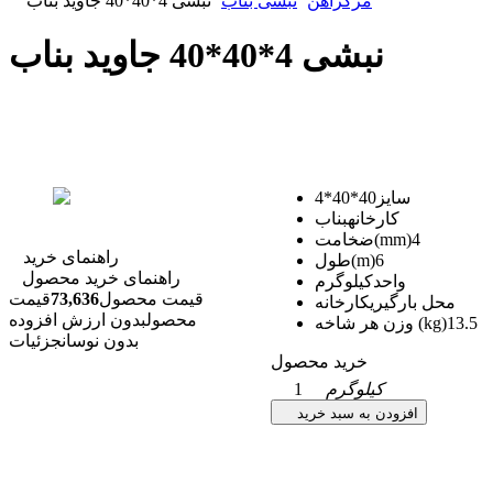
مرکزآهن
نبشی بناب
نبشی 4*40*40 جاوید بناب
نبشی 4*40*40 جاوید بناب
سایز
40*40*4
کارخانه
بناب
4
ضخامت(mm)
راهنمای خرید
6
طول(m)
راهنمای خرید محصول
واحد
کیلوگرم
قیمت محصول
73,636
قیمت
محل بارگیری
کارخانه
محصول
بدون ارزش افزوده
13.5
وزن هر شاخه (kg)
بدون نوسان
جزئیات
خرید محصول
کیلوگرم
1
افزودن به سبد خرید