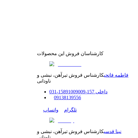
کارشناسان فروش این محصولات
فاطمه فاتحی
کارشناس فروش تیرآهن، نبشی و
ناودانی
داخلی
157-158
91009009
-
31
0
0
9138139556
تلگرام
واتساپ
نینا قدسی
کارشناس فروش تیرآهن، نبشی و
ناودانی