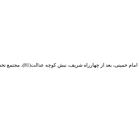
ام خمینی، بعد از چهارراه شریف، نبش کوچه عدالت(81)، مجتمع تخصصی مرکزآهن