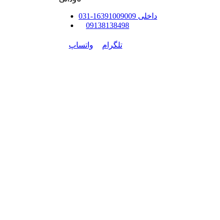
داخلی
91009009
163
-
31
0
0
9138138498
تلگرام
واتساپ