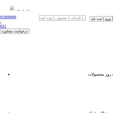
91009009
ورود | ثبت نام
-
0
31
درخواست مشاوره
روز محصولات