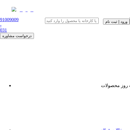
91009009
ورود | ثبت نام
-
0
31
درخواست مشاوره
روز محصولات