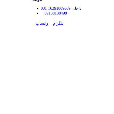
داخلی
91009009
163
-
31
0
0
9138138498
تلگرام
واتساپ