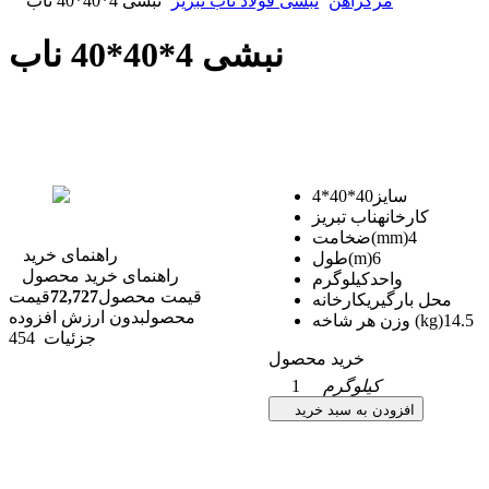
مرکزآهن
نبشی فولاد ناب تبریز
نبشی 4*40*40 ناب
نبشی 4*40*40 ناب
سایز
40*40*4
کارخانه
ناب تبریز
4
ضخامت(mm)
راهنمای خرید
6
طول(m)
راهنمای خرید محصول
واحد
کیلوگرم
قیمت محصول
72,727
قیمت
محل بارگیری
کارخانه
محصول
بدون ارزش افزوده
14.5
وزن هر شاخه (kg)
جزئیات
454
خرید محصول
کیلوگرم
1
افزودن به سبد خرید