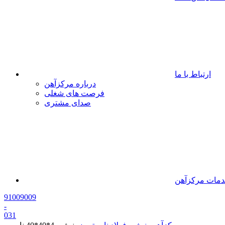
ارتباط با ما
درباره مرکزآهن
فرصت های شغلی
صدای مشتری
مات مرکزآهن
91009009
-
0
31