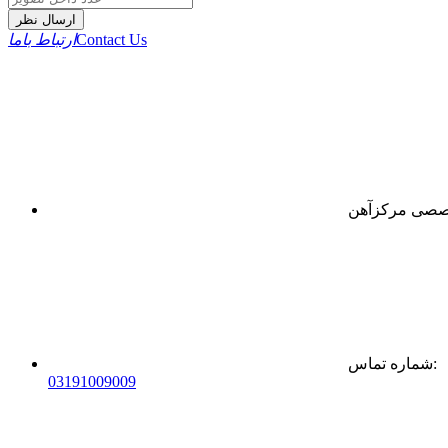
ارسال نظر
Contact Us
ارتباط باما
:
شماره تماس
0
31
91009009