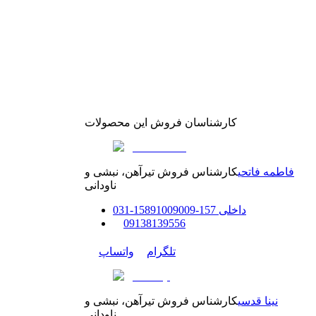
کارشناسان فروش این محصولات
فاطمه فاتحی
کارشناس فروش تیرآهن، نبشی و
ناودانی
داخلی
157-158
91009009
-
31
0
0
9138139556
تلگرام
واتساپ
نینا قدسی
کارشناس فروش تیرآهن، نبشی و
ناودانی