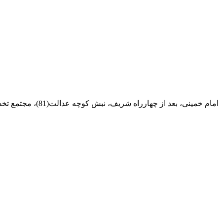
ام خمینی، بعد از چهارراه شریف، نبش کوچه عدالت(81)، مجتمع تخصصی مرکزآهن