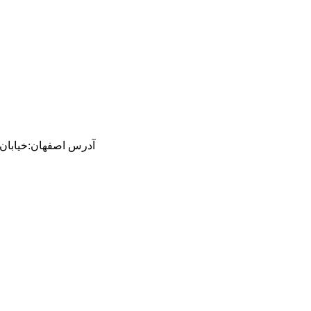
آدرس
اصفهان
:
خیابان ام