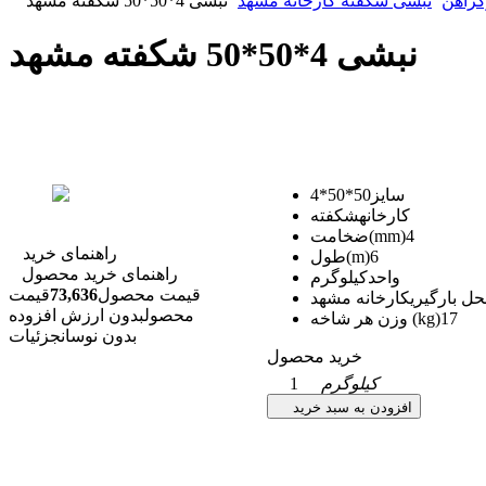
زآهن
نبشی شکفته کارخانه مشهد
نبشی 4*50*50 شکفته مشهد
نبشی 4*50*50 شکفته مشهد
سایز
50*50*4
کارخانه
شکفته
4
ضخامت(mm)
راهنمای خرید
6
طول(m)
راهنمای خرید محصول
واحد
کیلوگرم
قیمت محصول
73,636
قیمت
ل بارگیری
کارخانه مشهد
محصول
بدون ارزش افزوده
17
وزن هر شاخه (kg)
بدون نوسان
جزئیات
خرید محصول
کیلوگرم
1
افزودن به سبد خرید