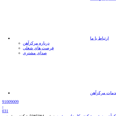
ارتباط با ما
درباره مرکزآهن
فرصت های شغلی
صدای مشتری
مات مرکزآهن
91009009
-
0
31