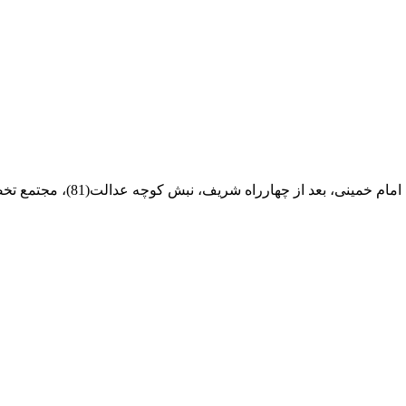
ام خمینی، بعد از چهارراه شریف، نبش کوچه عدالت(81)، مجتمع تخصصی مرکزآهن