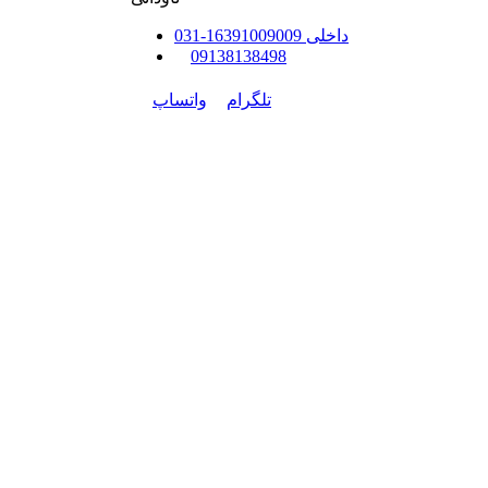
داخلی
91009009
163
-
31
0
0
9138138498
تلگرام
واتساپ