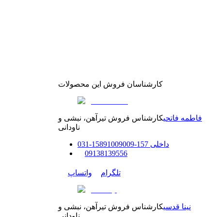
کارشناسان فروش این محصولات
فاطمه فاتحی
کارشناس فروش تیرآهن، نبشی و
ناودانی
داخلی
157-158
91009009
-
31
0
0
9138139556
تلگرام
واتساپ
نینا قدسی
کارشناس فروش تیرآهن، نبشی و
ناودانی