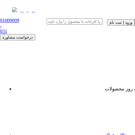
91009009
ورود | ثبت نام
-
0
31
درخواست مشاوره
روز محصولات