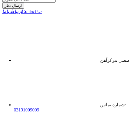
ارسال نظر
Contact Us
ارتباط باما
:
شماره تماس
0
31
91009009