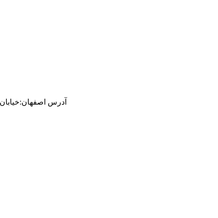
آدرس
اصفهان
:
خیابان ام